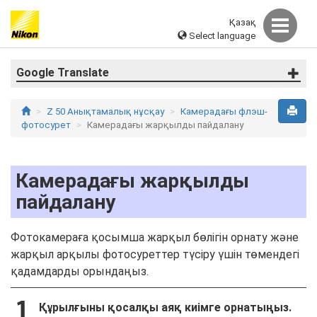
Қазақ
Select language
Google Translate
Z 50 Анықтамалық нұсқау
Камерадағы флэш-
фотосурет
Камерадағы жарқылды пайдалану
Камерадағы жарқылды
пайдалану
Фотокамераға қосымша жарқыл бөлігін орнату және
жарқыл арқылы фотосуреттер түсіру үшін төмендегі
қадамдарды орындаңыз.
Құрылғыны қосалқы аяқ киімге орнатыңыз.