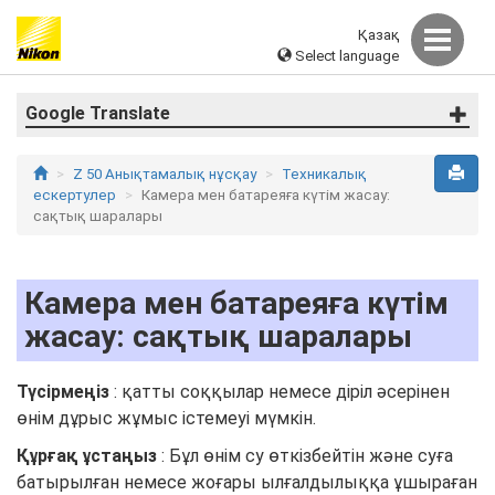
Қазақ
Select language
Google Translate
Z 50 Анықтамалық нұсқау
Техникалық
ескертулер
Камера мен батареяға күтім жасау:
сақтық шаралары
Камера мен батареяға күтім
жасау: сақтық шаралары
Түсірмеңіз
: қатты соққылар немесе діріл әсерінен
өнім дұрыс жұмыс істемеуі мүмкін.
Құрғақ ұстаңыз
: Бұл өнім су өткізбейтін және суға
батырылған немесе жоғары ылғалдылыққа ұшыраған