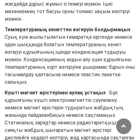
жағдайда дұрыс жұмыс істемеуі мүмкін. Ішкі
механизмнің тот басуы орны толмас зақым келтіруі
мүмкін.
Температураның кенеттен өзгеруін болдырмаңыз
:
Суық күні жылытылатын ғимаратқа кіргенде немесе
одан шыққанда болатын температураның кенет
өзгеруі құрылғының ішінде конденсация тудыруы
мүмкін. Конденсацияның алдын алу үшін құрылғыны
температураның күрт өзгеруіне ұшырамас бұрын оны
тасымалдау қалтасына немесе пластик пакетке
салыңыз.
Күшті магнит өрістерінен аулақ ұстаңыз
: Бұл
құрылғыны күшті электромагниттік сәулелену
немесе магнит өрістерін тудыратын жабдықтың
жанында пайдаланбаңыз немесе сақтамаңыз.
Статикалық зарядтар немесе радиотаратқыштар
сияқты жабдық шығаратын магнит өрістері
дисплейге кедергі келтіруі, жад картасында сақталған