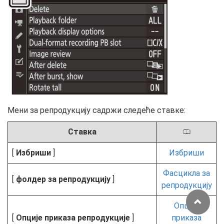
Мени за репродукцију садржи следеће ставке:
Ставка
0
[
Избриши
]
Избриши
Фасцикла за
[
фолдер за репродукцију
]
репродукцију
Опције
[
Опције приказа репродукције
]
приказа