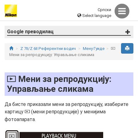
Српски
Select language
Google преводилац
Z 7II/Z 6II Референтни водич
Мену Гуиде
D
Мени за репродукцију: Управљање сликама
Мени за репродукцију:
D
Управљање сликама
Да бисте приказали мени за репродукцију, изаберите
картицу
(мени репродукције) у менијима
D
фотоапарата.