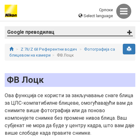
Српски
Select language
Google преводилац
Z 7II/Z 6II Референтни водич
Фотографија са
блицевом на камери
ФВ Лоцк
ФВ Лоцк
Ова функција се користи за закључавање снаге блица
за ЦЛС-компатибилне блицеве, омогућавајући вам да
снимите више фотографија или да поново
компонујете снимке без промене нивоа блица. Ваш
субјекат не мора да буде у центру кадра, што вам даје
више слободе када правите снимке.