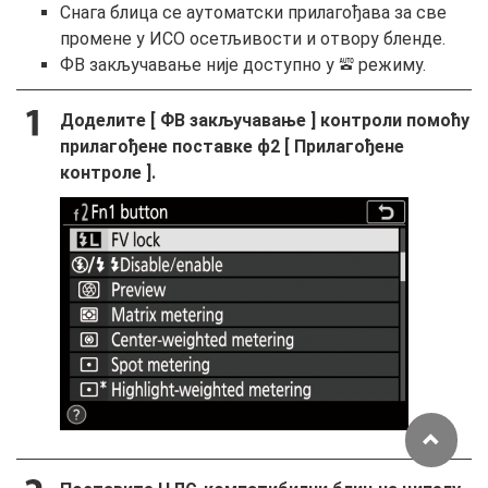
Снага блица се аутоматски прилагођава за све
промене у ИСО осетљивости и отвору бленде.
ФВ закључавање није доступно у
режиму.
b
Доделите [
ФВ закључавање
] контроли помоћу
прилагођене поставке ф2 [
Прилагођене
контроле
].