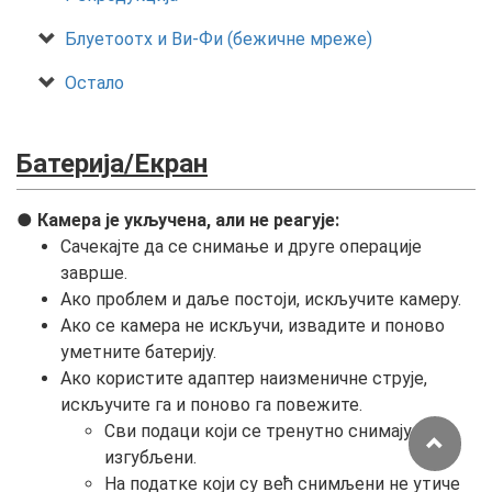
Блуетоотх и Ви‑Фи (бежичне мреже)
Остало
Батерија/Екран
Камера је укључена, али не реагује:
Сачекајте да се снимање и друге операције
заврше.
Ако проблем и даље постоји, искључите камеру.
Ако се камера не искључи, извадите и поново
уметните батерију.
Ако користите адаптер наизменичне струје,
искључите га и поново га повежите.
Сви подаци који се тренутно снимају биће
изгубљени.
На податке који су већ снимљени не утиче