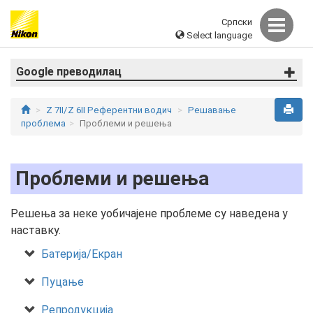
Српски
Select language
Google преводилац
Z 7II/Z 6II Референтни водич
Решавање
проблема
Проблеми и решења
Проблеми и решења
Решења за неке уобичајене проблеме су наведена у
наставку.
Батерија/Екран
Пуцање
Репродукција