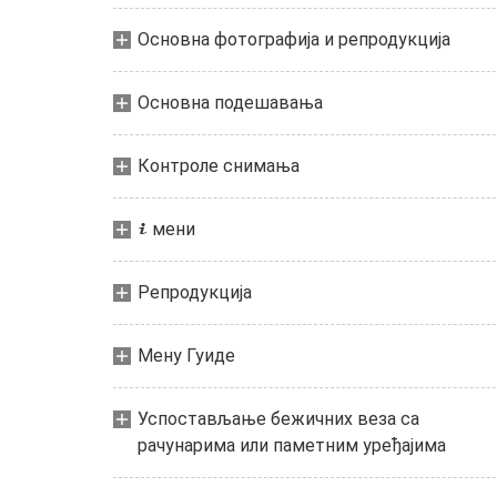
Основна фотографија и репродукција
Основна подешавања
Контроле снимања
мени
i
Репродукција
Мену Гуиде
Успостављање бежичних веза са
рачунарима или паметним уређајима