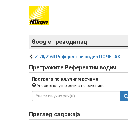
Google преводилац
Z 7II/Z 6II Референтни водич ПОЧЕТАК
Претражите Референтни водич
Претрага по кључним речима
Унесите кључне речи, а не реченице.
Преглед садржаја