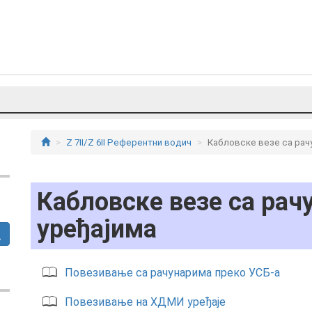
Z 7II/Z 6II Референтни водич
Кабловске везе са рач
Кабловске везе са ра
уређајима
Повезивање са рачунарима преко УСБ-а
Повезивање на ХДМИ уређаје