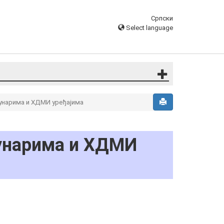
Српски
Select language
унарима и ХДМИ уређајима
чунарима и ХДМИ