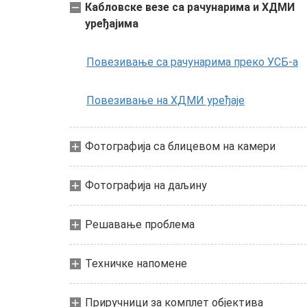
Кабловске везе са рачунарима и ХДМИ
уређајима
Повезивање са рачунарима преко УСБ-а
Повезивање на ХДМИ уређаје
Фотографија са блицевом на камери
Фотографија на даљину
Решавање проблема
Техничке напомене
Приручници за комплет објектива