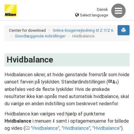
Dansk
Select language
Center for download
Online-brugervejledning til Z 7/Z 6
Grundlæggende indstillinger
Hvidbalance
Hvidbalance
Hvidbalancen sikrer, at hvide genstande fremstår som hvide
uanset farven på lyskilden. Standardindstillingen (
)
j
anbefales ved de fleste lyskilder. Hvis de ønskede
resultater ikke kan opnås med automatisk hvidbalance, skal
du vælge en anden indstilling som beskrevet nedenfor.
Hvidbalance kan vælges ved hjælp af punkterne
Hvidbalance
i menuen
samt i optagemenuerne for billede
i
og video (
Hvidbalance
,
Hvidbalance
,
Hvidbalance
).
0