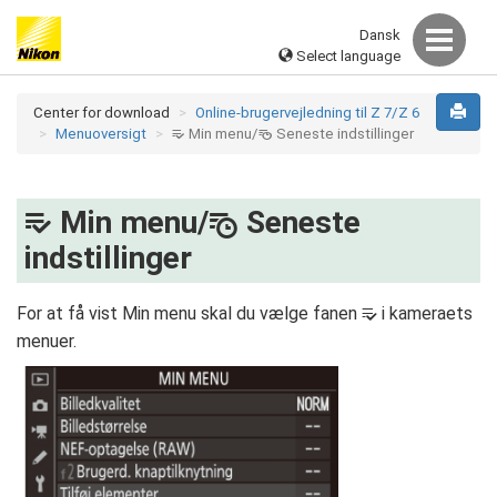
Dansk
Select language
Center for download
Online-brugervejledning til Z 7/Z 6
Menuoversigt
Min menu/
Seneste indstillinger
m
O
Min menu/
Seneste
m
O
indstillinger
For at få vist Min menu skal du vælge fanen
i kameraets
O
menuer.