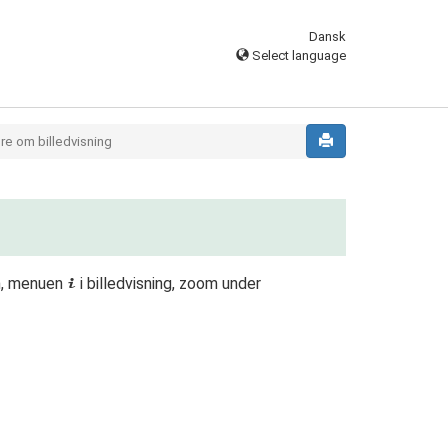
Dansk
Select language
re om billedvisning
on, menuen
i billedvisning, zoom under
i