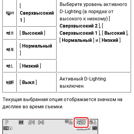
Выберите уровень активного
[
D-Lighting (в порядке от
Сверхвысокий
s
высокого к низкому) [
1
]
Сверхвысокий 2
], [
[
Высокий
]
Сверхвысокий 1
], [
Высокий
],
P
[
Нормальный
] и [
Низкий
].
[
Нормальный
Q
]
[
Низкий
]
R
Активный D-Lighting
[
Выкл
]
c
выключен.
Текущая выбранная опция отображается значком на
дисплее во время съемки.