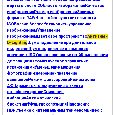
карты в слоте 2
Область изображения
Качество
изображения
Размер изображения
Запись в
формате RAW
Настройки чувствительности
ISO
Баланс белого
Установить управление
изображением
Управление
изображением
Цветовое пространство
Активный
D-Lighting
Шумоподавление при длительной
выдержке
Шумоподавление на высоких
значениях ISO
Управление виньеткой
Компенсация
дифракции
Автоматическое управление
искажениями
Уменьшение мерцания
фотографий
Измерение
Управление
вспышкой
Режим фокусировки
Режим зоны
АФ
Параметры обнаружения объекта
автофокусировки
Снижение
вибрации
Автоматический
брекетинг
Мультиэкспозиция
Наложение
HDR
Съемка с интервальным таймером
Видео с