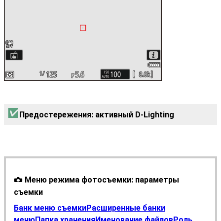
Предостережения: активный D-Lighting
Меню режима фотосъемки: параметры
C
съемки
Банк меню съемки
Расширенные банки
меню
Папка хранения
Именование файлов
Роль