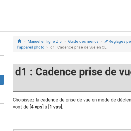
Manuel en ligne Z 5
Guide des menus
Réglages per
A
l’appareil photo
d1 : Cadence prise de vue en CL
d1 : Cadence prise de v
Choisissez la cadence de prise de vue en mode de déclen
vont de [
4 vps
] à [
1 vps
].