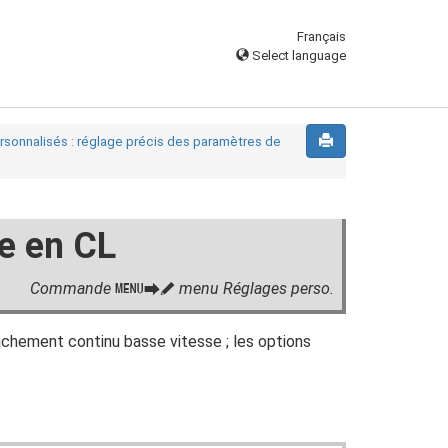
Français
Select language
sonnalisés : réglage précis des paramètres de
ue en CL
Commande
menu Réglages perso.
G
U
A
chement continu basse vitesse ; les options