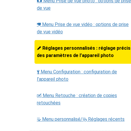
Menu Prise de vue photo : options de prise
C
de vue
Menu Prise de vue vidéo : options de prise
1
de vue vidéo
Réglages personnalisés : réglage précis
A
des paramètres de l’appareil photo
Menu Configuration : configuration de
B
l’appareil photo
Menu Retouche : création de copies
N
retouchées
Menu personnalisé/
Réglages récents
m
O