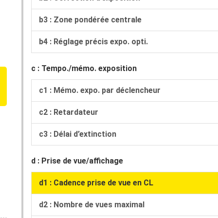
b3 : Zone pondérée centrale
b4 : Réglage précis expo. opti.
c : Tempo./mémo. exposition
c1 : Mémo. expo. par déclencheur
c2 : Retardateur
c3 : Délai d’extinction
d : Prise de vue/affichage
d1 : Cadence prise de vue en CL
d2 : Nombre de vues maximal