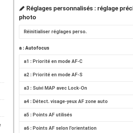
Réglages personnalisés : réglage préci
A
photo
Réinitialiser réglages perso.
a : Autofocus
a1 : Priorité en mode AF‑C
a2 : Priorité en mode AF‑S
a3 : Suivi MAP avec Lock-On
a4 : Détect. visage-yeux AF zone auto
a5 : Points AF utilisés
e
a6 : Points AF selon l’orientation