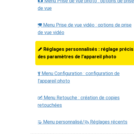
Menu Prise de vue photo : options de prise
C
de vue
Menu Prise de vue vidéo : options de prise
1
de vue vidéo
Réglages personnalisés : réglage précis
A
des paramètres de l’appareil photo
Menu Configuration : configuration de
B
l’appareil photo
Menu Retouche : création de copies
N
retouchées
Menu personnalisé/
Réglages récents
m
O