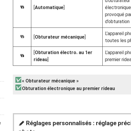
d’obturateur 
[
Automatique
]
électronique
O
provoqué par
d’obturation 
L’appareil p
[
Obturateur mécanique
]
P
toutes les p
[
Obturation électro. au 1er
L’appareil ph
x
rideau
]
premier ride
« Obturateur mécanique »
Obturation électronique au premier rideau
Réglages personnalisés : réglage préci
e
A