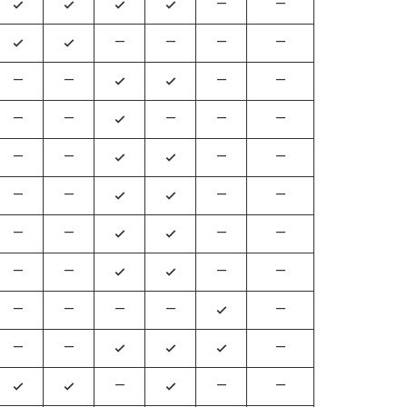
—
—
4
4
4
4
—
—
—
—
4
4
—
—
—
—
4
4
—
—
—
—
—
4
—
—
—
—
4
4
—
—
—
—
4
4
—
—
—
—
4
4
—
—
—
—
4
4
—
—
—
—
—
4
—
—
—
4
4
4
—
—
—
4
4
4