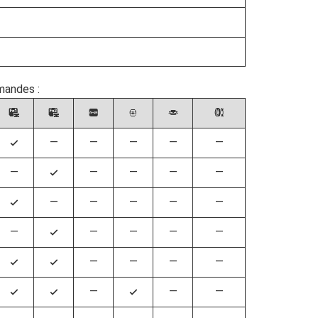
mandes :
w
y
V
8
G
l
—
—
—
—
—
4
—
—
—
—
—
4
—
—
—
—
—
4
—
—
—
—
—
4
—
—
—
—
4
4
—
—
—
4
4
4