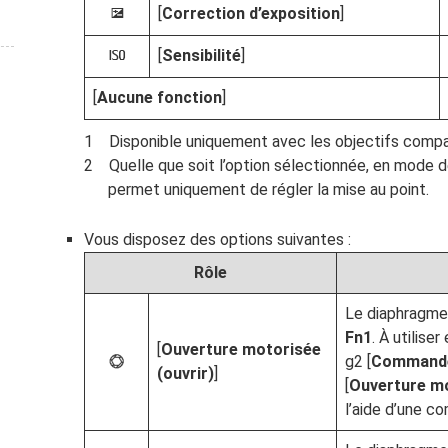
[
Correction d’exposition
]
E
[
Sensibilité
]
9
[
Aucune fonction
]
Disponible uniquement avec les objectifs compa
Quelle que soit l’option sélectionnée, en mode d
permet uniquement de régler la mise au point.
Vous disposez des options suivantes :
Rôle
Le diaphragme
Fn1
. À utilise
[
Ouverture motorisée
g2 [
Commande
t
(ouvrir)
]
[
Ouverture mo
l’aide d’une 