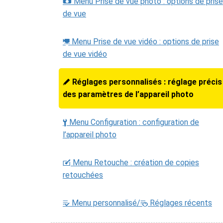
Menu Prise de vue photo : options de prise
C
de vue
Menu Prise de vue vidéo : options de prise
1
de vue vidéo
Réglages personnalisés : réglage précis
A
des paramètres de l’appareil photo
Menu Configuration : configuration de
B
l’appareil photo
Menu Retouche : création de copies
N
retouchées
Menu personnalisé/
Réglages récents
m
O