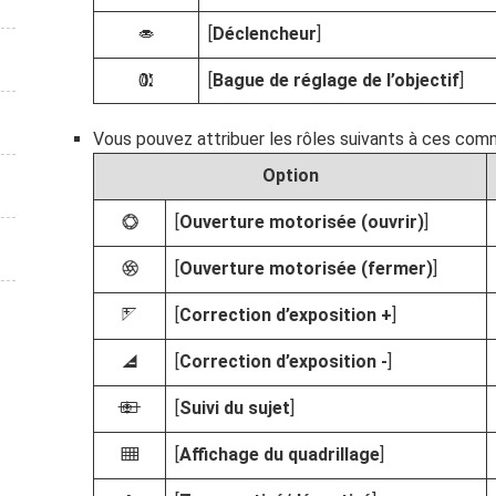
[
Déclencheur
]
G
[
Bague de réglage de l’objectif
]
l
Vous pouvez attribuer les rôles suivants à ces com
Option
[
Ouverture motorisée (ouvrir)
]
t
[
Ouverture motorisée (fermer)
]
q
[
Correction d’exposition +
]
i
[
Correction d’exposition -
]
h
[
Suivi du sujet
]
n
[
Affichage du quadrillage
]
b