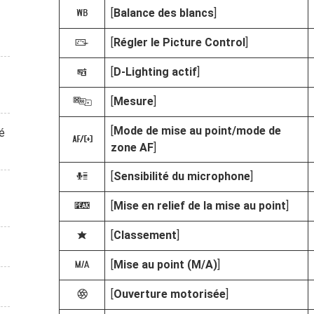
[
Balance des blancs
]
m
[
Régler le Picture Control
]
h
[
D‑Lighting actif
]
y
[
Mesure
]
w
[
Mode de mise au point/mode de
é
z
zone AF
]
[
Sensibilité du microphone
]
H
[
Mise en relief de la mise au point
]
W
[
Classement
]
c
[
Mise au point (M/A)
]
X
[
Ouverture motorisée
]
q