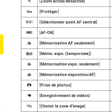
[
Zoom activé/désactivé
]
p
[
Protéger
]
g
[
Sélectionner point AF central
]
K
[
AF‑ON
]
A
[
Mémorisation AF seulement
]
F
[
Mémo. expo. (temporisée)
]
E
[
Mémorisation expo. seulement
]
C
[
Mémorisation exposition/AF
]
B
[
Prise de photos
]
C
[
Enregistrement de vidéos
]
1
[
Choisir la zone d’image
]
J