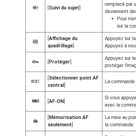
remplacé par un
[
Suivi du sujet
]
n
deviennent des
Pour mett
sur la c
[
Affichage du
Appuyez sur la
b
quadrillage
]
Appuyez à nou
Appuyez sur la
[
Protéger
]
g
protéger l’ima
[
Sélectionner point AF
La commande p
K
central
]
Si vous appuy
[
AF‑ON
]
A
avec la comm
[
Mémorisation AF
La mise au po
F
seulement
]
la commande.