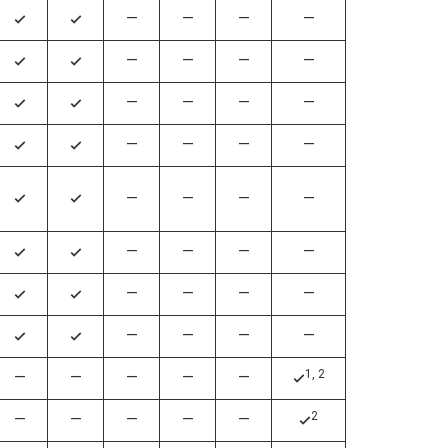
—
—
—
—
4
4
—
—
—
—
4
4
—
—
—
—
4
4
—
—
—
—
4
4
—
—
—
—
4
4
—
—
—
—
4
4
—
—
—
—
4
4
—
—
—
—
4
4
1, 2
—
—
—
—
—
4
2
—
—
—
—
—
4