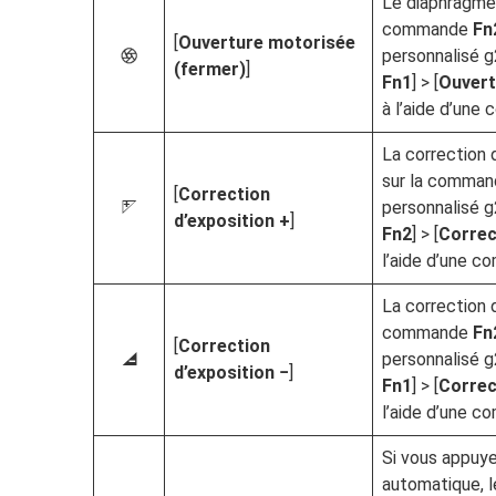
Le diaphragme
commande
Fn
[
Ouverture motorisée
personnalisé g
q
(fermer)
]
Fn1
] > [
Ouvert
à l’aide d’une
La correction
sur la comma
[
Correction
personnalisé g
i
d’exposition +
]
Fn2
] > [
Correc
l’aide d’une 
La correction 
commande
Fn
[
Correction
personnalisé g
h
d’exposition −
]
Fn1
] > [
Correc
l’aide d’une 
Si vous appuy
automatique, le