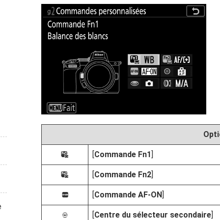
Opti
[
Commande Fn1
]
w
[
Commande Fn2
]
y
[
Commande AF‑ON
]
V
e
[
Centre du sélecteur secondaire
]
8