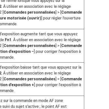
 se ferme lorsque vous appuyez sur la
2
. À utiliser en association avec le réglage
2 [
Commandes personnalisées
] > [
Commande
ure motorisée (ouvrir)
] pour régler l’ouverture
 commande.
 d’exposition augmente tant que vous appuyez
nde
Fn1
. À utiliser en association avec le réglage
2 [
Commandes personnalisées
] > [
Commande
tion d’exposition −
] pour corriger l’exposition à
commande.
d’exposition baisse tant que vous appuyez sur la
2
. À utiliser en association avec le réglage
2 [
Commandes personnalisées
] > [
Commande
tion d’exposition +
] pour corriger l’exposition à
commande.
ez sur la commande en mode AF zone
 suivi du sujet s’active ; le point AF est