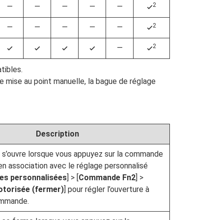
2
—
—
—
—
—
4
2
—
—
—
—
—
4
2
—
4
4
4
4
4
tibles.
e mise au point manuelle, la bague de réglage
Description
 s’ouvre lorsque vous appuyez sur la commande
r en association avec le réglage personnalisé
s personnalisées
] > [
Commande Fn2
] >
torisée (fermer)
] pour régler l’ouverture à
commande.