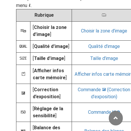
menu
.
i
Rubrique
0
[
Choisir la zone
Choisir la zone d’image
J
d’image
]
[
Qualité d’image
]
Qualité d’image
8
[
Taille d’image
]
Taille d’image
o
[
Afficher infos
Afficher infos carte mémoi
N
carte mémoire
]
[
Correction
Commande
(Correction
E
E
d’exposition
]
d’exposition)
[
Réglage de la
Commande
S
9
sensibilité
]
[
Balance des