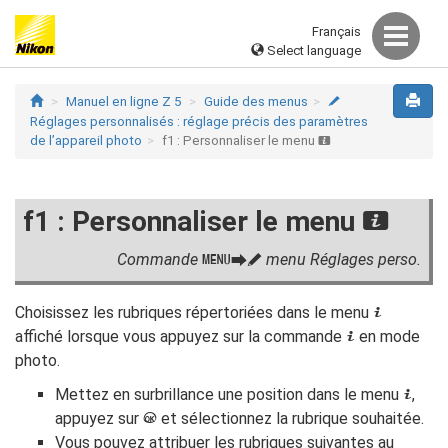
Français
Select language
Manuel en ligne Z 5
Guide des menus
A
Réglages personnalisés : réglage précis des paramètres
de l’appareil photo
f1 : Personnaliser le menu
i
f1 : Personnaliser le menu
i
Commande
menu Réglages perso.
G
U
A
Choisissez les rubriques répertoriées dans le menu
i
affiché lorsque vous appuyez sur la commande
en mode
i
photo.
Mettez en surbrillance une position dans le menu
,
i
appuyez sur
et sélectionnez la rubrique souhaitée.
J
Vous pouvez attribuer les rubriques suivantes au