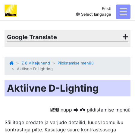
Eesti
toggl
Select language
Google Translate
Z 8 Viitejuhend
Pildistamise menüü
Aktiivne D-Lighting
Aktiivne D-Lighting
nupp
pildistamise menüü
G
U
C
Säilitage eredate ja varjude detailid, luues loomuliku
kontrastiga pilte. Kasutage suure kontrastsusega