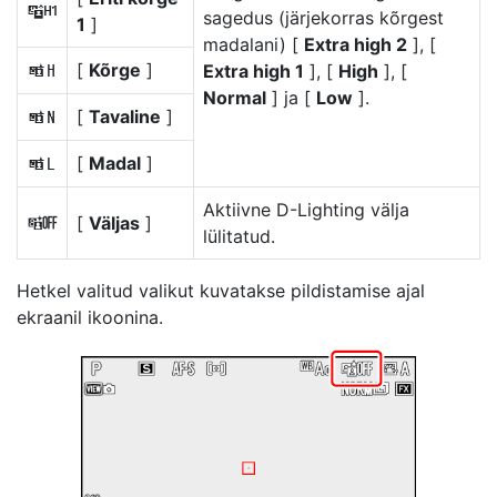
s
sagedus (järjekorras kõrgest
1
]
madalani) [
Extra high 2
], [
[
Kõrge
]
Extra high 1
], [
High
], [
P
Normal
] ja [
Low
].
[
Tavaline
]
Q
[
Madal
]
R
Aktiivne D-Lighting välja
[
Väljas
]
c
lülitatud.
Hetkel valitud valikut kuvatakse pildistamise ajal
ekraanil ikoonina.