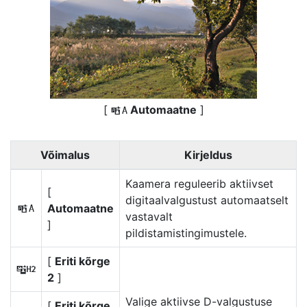
[
Automaatne
]
Y
Võimalus
Kirjeldus
Kaamera reguleerib aktiivset
[
digitaalvalgustust automaatselt
Automaatne
Y
vastavalt
]
pildistamistingimustele.
[
Eriti kõrge
t
2
]
Valige aktiivse D-valgustuse
[
Eriti kõrge