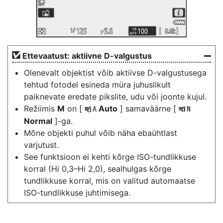
Ettevaatust: aktiivne D-valgustus
Olenevalt objektist võib aktiivse D-valgustusega
tehtud fotodel esineda müra juhuslikult
paiknevate eredate pikslite, udu või joonte kujul.
Režiimis
M
on [
Auto
] samaväärne [
Y
Q
Normal
]-ga.
Mõne objekti puhul võib näha ebaühtlast
varjutust.
See funktsioon ei kehti kõrge ISO-tundlikkuse
korral (Hi 0,3–Hi 2,0), sealhulgas kõrge
tundlikkuse korral, mis on valitud automaatse
ISO-tundlikkuse juhtimisega.