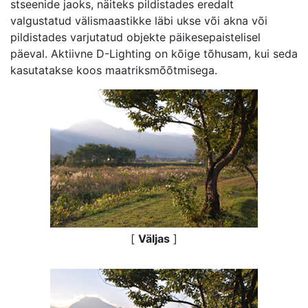
stseenide jaoks, näiteks pildistades eredalt
valgustatud välismaastikke läbi ukse või akna või
pildistades varjutatud objekte päikesepaistelisel
päeval. Aktiivne D-Lighting on kõige tõhusam, kui seda
kasutatakse koos maatriksmõõtmisega.
[
Väljas
]