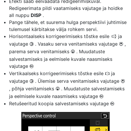
Efekti saab eelvaadata redigeerimiskuval.
Redigeerimata pildi vaatamiseks vajutage ja hoidke
all nuppu
DISP
.
Pange tähele, et suurema hulga perspektiivi juhtimise
tulemusel kärbitakse välja rohkem servi.
Horisontaalseks korrigeerimiseks tõstke esile
ja
J
vajutage
. Vasaku serva venitamiseks vajutage
,
2
1
parema serva venitamiseks
. Muudatuste
3
salvestamiseks ja eelmisele kuvale naasmiseks
vajutage
J
Vertikaalseks korrigeerimiseks tõstke esile
ja
K
vajutage
. Ülemise serva venitamiseks vajutage
2
1
, põhja venitamiseks
. Muudatuste salvestamiseks
3
ja eelmisele kuvale naasmiseks vajutage
J
Retušeeritud koopia salvestamiseks vajutage
J