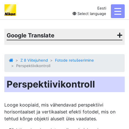
Eesti
toggl
Select language
Google Translate
Z 8 Viitejuhend
Fotode retušeerimine
Perspektiivikontroll
Perspektiivikontroll
Looge koopiaid, mis vähendavad perspektiivi
horisontaalset ja vertikaalset efekti fotodel, mis on
tehtud kõrge objekti aluselt üles vaadates.