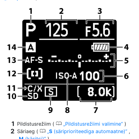
0
Pildistusrežiim (
Pildistusrežiimi valimine
)
0
Säriaeg (
S
(säriprioriteediga automaatne)
,
M
(käsitsi)
)