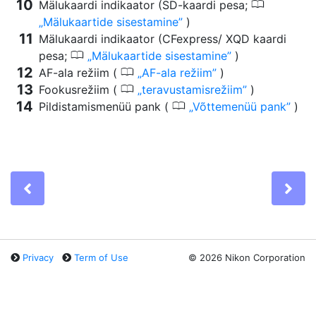
0
Mälukaardi indikaator (SD-kaardi pesa;
Mälukaartide sisestamine
)
Mälukaardi indikaator (CFexpress/ XQD kaardi
0
pesa;
Mälukaartide sisestamine
)
0
AF-ala režiim (
AF-ala režiim
)
0
Fookusrežiim (
teravustamisrežiim
)
0
Pildistamismenüü pank (
Võttemenüü pank
)
Previous
Ne
Privacy
Term of Use
©
2026 Nikon Corporation