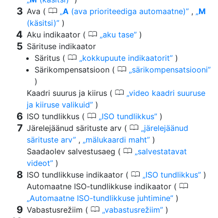
0
Ava (
A
(ava prioriteediga automaatne)
,
M
(käsitsi)
)
0
Aku indikaator (
aku tase
)
Särituse indikaator
0
Säritus (
kokkupuute indikaatorit
)
0
Särikompensatsioon (
särikompensatsiooni
)
0
Kaadri suurus ja kiirus (
video kaadri suuruse
ja kiiruse valikuid
)
0
ISO tundlikkus (
ISO tundlikkus
)
0
Järelejäänud särituste arv (
järelejäänud
särituste arv
,
mälukaardi maht
)
0
Saadaolev salvestusaeg (
salvestatavat
videot
)
0
ISO tundlikkuse indikaator (
ISO tundlikkus
)
0
Automaatne ISO-tundlikkuse indikaator (
Automaatne ISO-tundlikkuse juhtimine
)
0
Vabastusrežiim (
vabastusrežiim
)