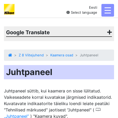
Eesti
toggl
Select language
Google Translate
Z 8 Viitejuhend
Kaamera osad
Juhtpaneel
Juhtpaneel
Juhtpaneel süttib, kui kaamera on sisse lülitatud.
Vaikeseadete korral kuvatakse järgmised indikaatorid.
Kuvatavate indikaatorite täieliku loendi leiate peatüki
0
"Tehnilised märkused" jaotisest "Juhtpaneel" (
Juhtpaneel
) "Kaamera kuvad".