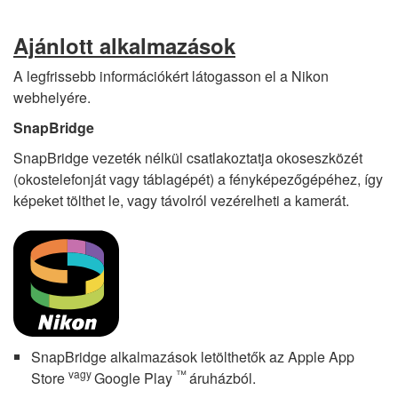
Ajánlott alkalmazások
A legfrissebb információkért látogasson el a Nikon
webhelyére.
SnapBridge
SnapBridge vezeték nélkül csatlakoztatja okoseszközét
(okostelefonját vagy táblagépét) a fényképezőgépéhez, így
képeket tölthet le, vagy távolról vezérelheti a kamerát.
SnapBridge alkalmazások letölthetők az Apple App
vagy
™
Store
Google Play
áruházból.