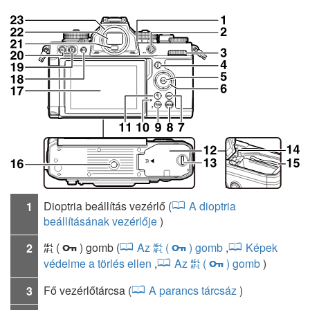
Dioptria beállítás vezérlő
(
A dioptria
1
beállításának vezérlője
)
(
) gomb
(
Az
(
) gomb
,
Képek
2
A
A
g
g
védelme a törlés ellen
,
Az
(
) gomb
)
A
g
Fő vezérlőtárcsa
(
A parancs tárcsáz
)
3