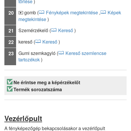
törlése
)
gomb
(
Fényképek megtekintése
,
Képek
20
K
megtekintése
)
Szemérzékelő
(
Kereső
)
21
kereső
(
Kereső
)
22
Gumi szemkagyló
(
Kereső szemlencse
23
tartozékok
)
Ne érintse meg a képérzékelőt
Termék sorozatszáma
Vezérlőpult
A fényképezőgép bekapcsolásakor a vezérlőpult