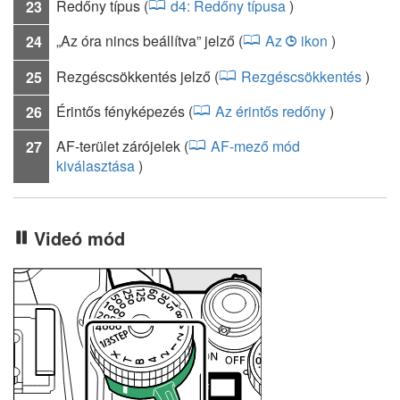
Redőny típus (
d4: Redőny típusa
)
23
„Az óra nincs beállítva” jelző (
Az
ikon
)
24
1
Rezgéscsökkentés jelző (
Rezgéscsökkentés
)
25
Érintős fényképezés (
Az érintős redőny
)
26
AF-terület zárójelek (
AF-mező mód
27
kiválasztása
)
Videó mód