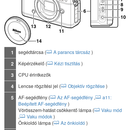
segédtárcsa
(
A parancs tárcsáz
)
1
Képérzékelő
(
Kézi tisztítás
)
2
CPU érintkezők
3
Lencse rögzítési jel
(
Objektív rögzítése
)
4
AF-segédfény
(
Az AF-segédfény
,
a11:
5
Beépített AF-segédfény
)
Vörösszem-hatást csökkentő lámpa
(
Vaku mód
,
Vaku módok
)
Önkioldó lámpa
(
Az önkioldó
)