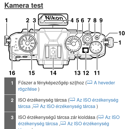
Kamera test
Fűszer a fényképezőgép szíjhoz
(
A heveder
1
rögzítése
)
ISO érzékenység tárcsa
(
Az ISO érzékenység
2
tárcsa
,
Az ISO érzékenység tárcsa
)
ISO érzékenységű tárcsa zár kioldása
(
Az ISO
3
érzékenység tárcsa
,
Az ISO érzékenység