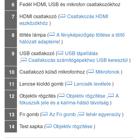
Fedél HDMI, USB és mikrofon csatlakozókhoz
6
HDMI csatlakozó
(
Csatlakozás HDMI
7
eszközökhöz
)
töltés lámpa
(
A fényképezőgép töltése a töltő
8
hálózati adapterrel
)
USB csatlakozó
(
USB tápellátás
9
,
Csatlakozás számítógépekhez USB keresztül
)
Csatlakozó külső mikrofonhoz
(
Mikrofonok
)
10
Lencse kioldó gomb
(
Lencsék levétele
)
11
Objektív rögzítés
(
Objektív rögzítése
,
A
12
fókuszsík jele és a karima-hátsó távolság
)
Fn gomb
(
Az Fn gomb
,
fehér egyensúly
)
13
Test sapka
(
Objektív rögzítése
)
14