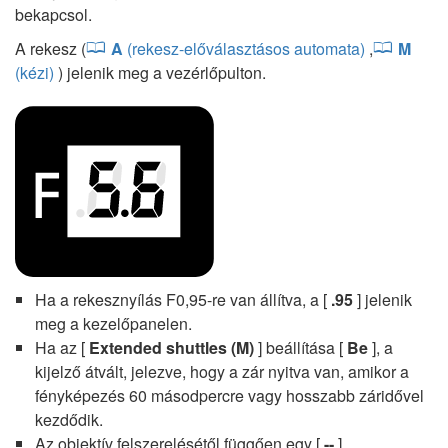
bekapcsol.
A rekesz (
A
(rekesz-előválasztásos automata)
,
M
(kézi)
) jelenik meg a vezérlőpulton.
Ha a rekesznyílás F0,95-re van állítva, a [
.95
] jelenik
meg a kezelőpanelen.
Ha az [
Extended shuttles (M)
] beállítása [
Be
], a
kijelző átvált, jelezve, hogy a zár nyitva van, amikor a
fényképezés 60 másodpercre vagy hosszabb záridővel
kezdődik.
Az objektív felszerelésétől függően egy [
--
]