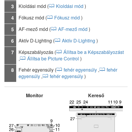
Kioldási mód (
Kioldási mód
)
3
Fókusz mód (
Fókusz mód
)
4
AF-mező mód (
AF-mező mód
)
5
Aktív D-Lighting (
Aktív D-Lighting
)
6
Képszabályozás (
Állítsa be a Képszabályozást
7
,
Állítsa be Picture Control
)
Fehér egyensúly (
fehér egyensúly
,
fehér
8
egyensúly
,
fehér egyensúly
)
Monitor
Kereső