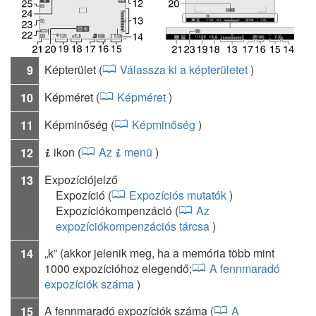
Képterület (
Válassza ki a képterületet
)
9
Képméret (
Képméret
)
10
Képminőség (
Képminőség
)
11
ikon (
Az
menü
)
12
i
i
Expozíciójelző
13
Expozíció (
Expozíciós mutatók
)
Expozíciókompenzáció (
Az
expozíciókompenzációs tárcsa
)
„k” (akkor jelenik meg, ha a memória több mint
14
1000 expozícióhoz elegendő;
A fennmaradó
expozíciók száma
)
A fennmaradó expozíciók száma (
A
15