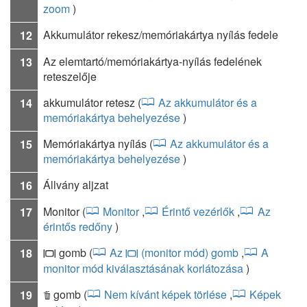
zoom
)
Akkumulátor rekesz/memóriakártya nyílás fedele
12
Az elemtartó/memóriakártya-nyílás fedelének
13
reteszelője
akkumulátor retesz
(
Az akkumulátor és a
14
memóriakártya behelyezése
)
Memóriakártya nyílás
(
Az akkumulátor és a
15
memóriakártya behelyezése
)
Állvány aljzat
16
Monitor
(
Monitor
,
Érintő vezérlők
,
Az
17
érintős redőny
)
gomb
(
Az
(monitor mód) gomb
,
A
18
M
M
monitor mód kiválasztásának korlátozása
)
gomb
(
Nem kívánt képek törlése
,
Képek
19
O