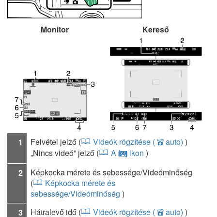
Monitor
Kereső
Felvétel jelző (
Videók rögzítése (
auto)
)
1
b
„Nincs videó” jelző (
A
ikon
)
0
Képkocka mérete és sebessége/Videóminőség
2
(
Képkocka mérete és
sebessége/Videóminőség
)
Hátralevő idő (
Videók rögzítése (
auto)
)
3
b