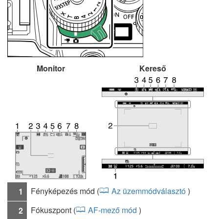
Monitor
Kereső
Fényképezés mód (
Az üzemmódválasztó
)
1
Fókuszpont (
AF-mező mód
)
2