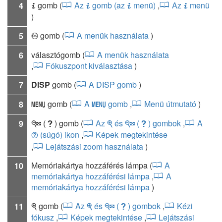
gomb
(
Az
gomb (az
menü)
,
Az
menü
4
i
i
i
i
)
gomb
(
A menük használata
)
5
J
választógomb
(
A menük használata
6
,
Fókuszpont kiválasztása
)
DISP
gomb
(
A DISP gomb
)
7
gomb
(
A
gomb
,
Menü útmutató
)
8
G
G
(
) gomb
(
Az
és
(
) gombok
,
A
9
W
Q
X
W
Q
(súgó) ikon
,
Képek megtekintése
d
,
Lejátszási zoom használata
)
Memóriakártya hozzáférés lámpa
(
A
10
memóriakártya hozzáférési lámpa
,
A
memóriakártya hozzáférési lámpa
)
gomb
(
Az
és
(
) gombok
,
Kézi
11
X
X
W
Q
fókusz
,
Képek megtekintése
,
Lejátszási