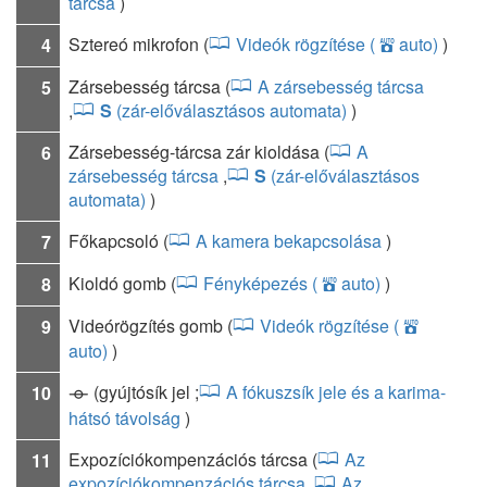
tárcsa
)
Sztereó mikrofon
(
Videók rögzítése (
auto)
)
4
b
Zársebesség tárcsa
(
A zársebesség tárcsa
5
,
S
(zár-előválasztásos automata)
)
Zársebesség-tárcsa zár kioldása
(
A
6
zársebesség tárcsa
,
S
(zár-előválasztásos
automata)
)
Főkapcsoló
(
A kamera bekapcsolása
)
7
Kioldó gomb
(
Fényképezés (
auto)
)
8
b
Videórögzítés gomb
(
Videók rögzítése (
9
b
auto)
)
(gyújtósík jel
;
A fókuszsík jele és a karima-
10
E
hátsó távolság
)
Expozíciókompenzációs tárcsa
(
Az
11
expozíciókompenzációs tárcsa
,
Az