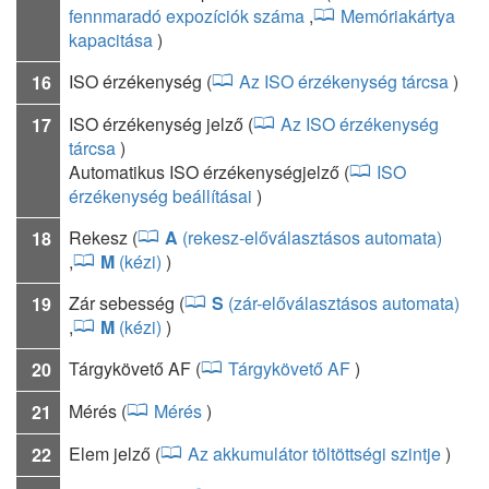
fennmaradó expozíciók száma
,
Memóriakártya
kapacitása
)
ISO érzékenység (
Az ISO érzékenység tárcsa
)
16
ISO érzékenység jelző (
Az ISO érzékenység
17
tárcsa
)
Automatikus ISO érzékenységjelző (
ISO
érzékenység beállításai
)
Rekesz (
A
(rekesz-előválasztásos automata)
18
,
M
(kézi)
)
Zár sebesség (
S
(zár-előválasztásos automata)
19
,
M
(kézi)
)
Tárgykövető AF (
Tárgykövető AF
)
20
Mérés (
Mérés
)
21
Elem jelző (
Az akkumulátor töltöttségi szintje
)
22