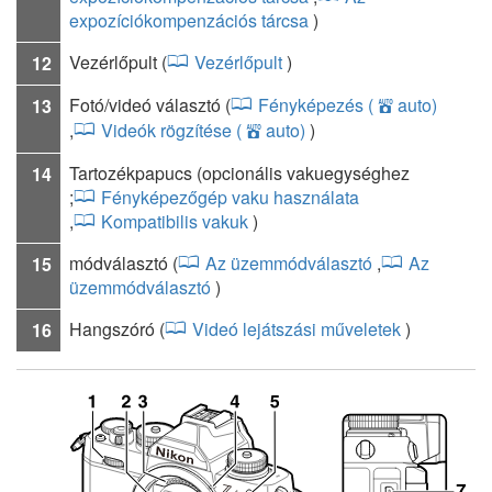
expozíciókompenzációs tárcsa
)
Vezérlőpult
(
Vezérlőpult
)
12
Fotó/videó választó
(
Fényképezés (
auto)
13
b
,
Videók rögzítése (
auto)
)
b
Tartozékpapucs (opcionális vakuegységhez
14
;
Fényképezőgép vaku használata
,
Kompatibilis vakuk
)
módválasztó
(
Az üzemmódválasztó
,
Az
15
üzemmódválasztó
)
Hangszóró
(
Videó lejátszási műveletek
)
16