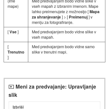
(Ime
Med predvajanjem bodo vidne slike v
mape)
vseh mapah z izbranim imenom. Mape
lahko preimenujete z možnostjo [
Mapa
za shranjevanje
] > [
Preimenuj
] v
meniju za fotografiranje.
[
Vse
]
Med predvajanjem bodo vidne slike v
vseh mapah.
[
Med predvajanjem bodo vidne samo
Trenutno
slike v trenutni mapi.
]
Meni za predvajanje: Upravljanje
D
slik
Izbriši