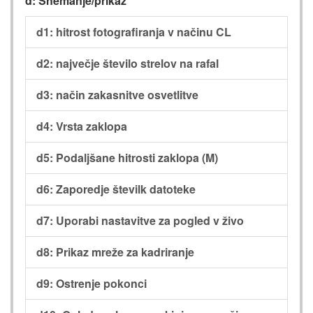
d: Snemanje/prikaz
d1: hitrost fotografiranja v načinu CL
d2: največje število strelov na rafal
d3: način zakasnitve osvetlitve
d4: Vrsta zaklopa
d5: Podaljšane hitrosti zaklopa (M)
d6: Zaporedje številk datoteke
d7: Uporabi nastavitve za pogled v živo
d8: Prikaz mreže za kadriranje
d9: Ostrenje pokonci