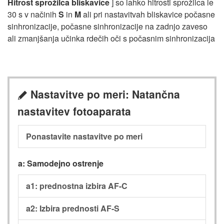
Hitrost sprožilca bliskavice
] so lahko hitrosti sprožilca le
30 s v načinih
S
in
M
ali pri nastavitvah bliskavice počasne
sinhronizacije, počasne sinhronizacije na zadnjo zaveso
ali zmanjšanja učinka rdečih oči s počasnim sinhronizacija
Nastavitve po meri: Natančna
A
nastavitev fotoaparata
Ponastavite nastavitve po meri
a: Samodejno ostrenje
a1: prednostna izbira AF-C
a2: Izbira prednosti AF-S