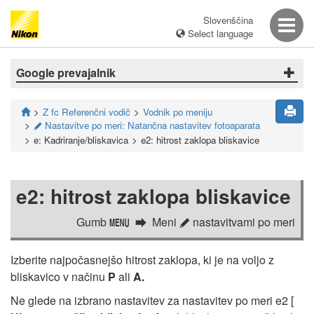
Slovenščina
Select language
Google prevajalnik
Z fc Referenčni vodič
Vodnik po meniju
Nastavitve po meri: Natančna nastavitev fotoaparata
A
e: Kadriranje/bliskavica
e2: hitrost zaklopa bliskavice
e2: hitrost zaklopa bliskavice
Gumb
Meni
nastavitvami po meri
G
A
Izberite najpočasnejšo hitrost zaklopa, ki je na voljo z
bliskavico v načinu
P
ali
A.
Ne glede na izbrano nastavitev za nastavitev po meri e2 [