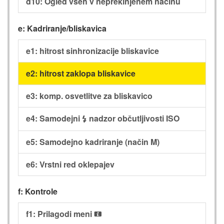
d10: Ogled vseh v neprekinjenem načinu
e: Kadriranje/bliskavica
e1: hitrost sinhronizacije bliskavice
e2: hitrost zaklopa bliskavice
e3: komp. osvetlitve za bliskavico
e4: Samodejni
nadzor občutljivosti ISO
c
e5: Samodejno kadriranje (način M)
e6: Vrstni red oklepajev
f: Kontrole
f1: Prilagodi meni
i