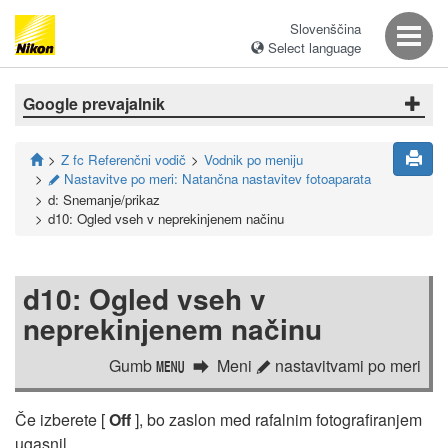
Slovenščina
Select language
Google prevajalnik
Z fc Referenčni vodič
Vodnik po meniju
Nastavitve po meri: Natančna nastavitev fotoaparata
A
d: Snemanje/prikaz
d10: Ogled vseh v neprekinjenem načinu
d10: Ogled vseh v
neprekinjenem načinu
Gumb
Meni
nastavitvami po meri
G
A
Če izberete [
Off
], bo zaslon med rafalnim fotografiranjem
ugasnil.