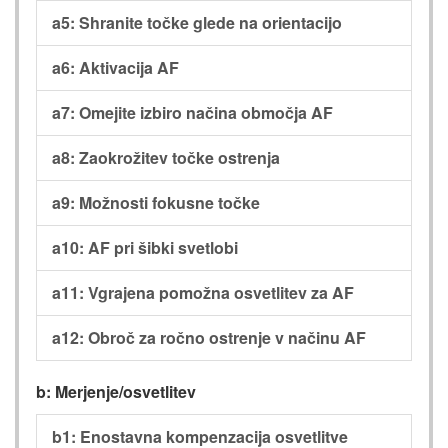
a5: Shranite točke glede na orientacijo
a6: Aktivacija AF
a7: Omejite izbiro načina območja AF
a8: Zaokrožitev točke ostrenja
a9: Možnosti fokusne točke
a10: AF pri šibki svetlobi
a11: Vgrajena pomožna osvetlitev za AF
a12: Obroč za ročno ostrenje v načinu AF
b: Merjenje/osvetlitev
b1: Enostavna kompenzacija osvetlitve