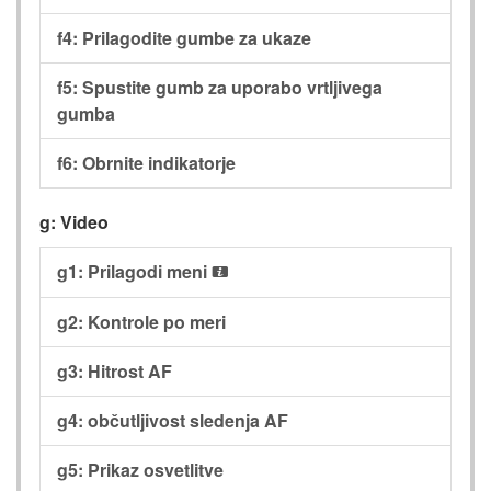
f4: Prilagodite gumbe za ukaze
f5: Spustite gumb za uporabo vrtljivega
gumba
f6: Obrnite indikatorje
g: Video
g1: Prilagodi meni
i
g2: Kontrole po meri
g3: Hitrost AF
g4: občutljivost sledenja AF
g5: Prikaz osvetlitve