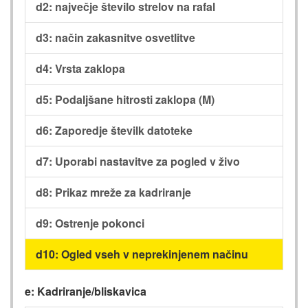
d2: največje število strelov na rafal
d3: način zakasnitve osvetlitve
d4: Vrsta zaklopa
d5: Podaljšane hitrosti zaklopa (M)
d6: Zaporedje številk datoteke
d7: Uporabi nastavitve za pogled v živo
d8: Prikaz mreže za kadriranje
d9: Ostrenje pokonci
d10: Ogled vseh v neprekinjenem načinu
e: Kadriranje/bliskavica