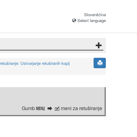
Slovenščina
Select language
etuširanje: Ustvarjanje retuširanih kopij
Gumb
meni za retuširanje
G
N