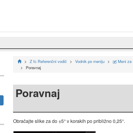
Z fc Referenčni vodič
Vodnik po meniju
Meni za r
N
Poravnaj
Poravnaj
Obračajte slike za do ±5° v korakih po približno 0,25°.