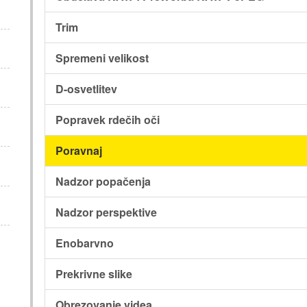
Trim
Spremeni velikost
D-osvetlitev
Popravek rdečih oči
Poravnaj
Nadzor popačenja
Nadzor perspektive
Enobarvno
Prekrivne slike
Obrezovanje videa