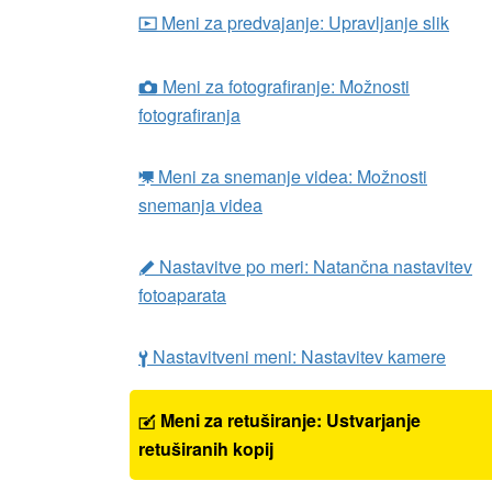
Meni za predvajanje: Upravljanje slik
D
Meni za fotografiranje: Možnosti
C
fotografiranja
Meni za snemanje videa: Možnosti
1
snemanja videa
Nastavitve po meri: Natančna nastavitev
A
fotoaparata
Nastavitveni meni: Nastavitev kamere
B
Meni za retuširanje: Ustvarjanje
N
retuširanih kopij