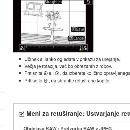
Učinek si lahko ogledate v prikazu za urejanje.
Večja je rotacija, več bo obrezanih z robov.
Pritisnite
ali
, da izberete količino opravljeneg
4
2
Pritisnite
, da shranite retuširano kopijo.
J
Meni za retuširanje: Ustvarjanje ret
N
Obdelava RAW : Pretvorba RAW v JPEG