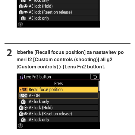
Izberite [Recall focus position] za nastavitev po
meri f2 [Custom controls (shooting)] ali g2
[Custom controls] > [Lens Fn2 button].