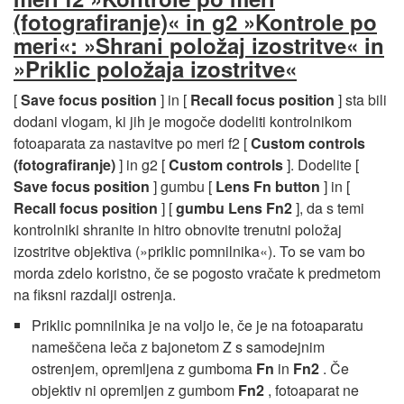
(fotografiranje)« in g2 »Kontrole po
meri«: »Shrani položaj izostritve« in
»Priklic položaja izostritve«
[
Save focus position
] in [
Recall focus position
] sta bili
dodani vlogam, ki jih je mogoče dodeliti kontrolnikom
fotoaparata za nastavitve po meri f2 [
Custom controls
(fotografiranje)
] in g2 [
Custom controls
]. Dodelite [
Save focus position
] gumbu [
Lens Fn button
] in [
Recall focus position
] [
gumbu Lens Fn2
], da s temi
kontrolniki shranite in hitro obnovite trenutni položaj
izostritve objektiva (»priklic pomnilnika«). To se vam bo
morda zdelo koristno, če se pogosto vračate k predmetom
na fiksni razdalji ostrenja.
Priklic pomnilnika je na voljo le, če je na fotoaparatu
nameščena leča z bajonetom Z s samodejnim
ostrenjem, opremljena z gumboma
Fn
in
Fn2
. Če
objektiv ni opremljen z gumbom
Fn2
, fotoaparat ne