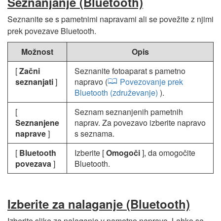
Seznanjanje (Bluetooth)
Seznanite se s pametnimi napravami ali se povežite z njimi
prek povezave Bluetooth.
Možnost
Opis
[
Začni
Seznanite fotoaparat s pametno
seznanjati
]
napravo (
Povezovanje prek
Bluetooth (združevanje)
).
[
Seznam seznanjenih pametnih
Seznanjene
naprav. Za povezavo izberite napravo
naprave
]
s seznama.
[
Bluetooth
Izberite [
Omogoči
], da omogočite
povezava
]
Bluetooth.
Izberite za nalaganje (Bluetooth)
Izberite slike za nalaganje v pametno napravo. Lahko se