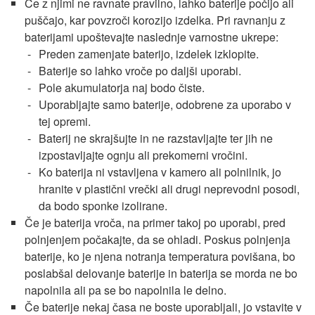
Če z njimi ne ravnate pravilno, lahko baterije počijo ali
puščajo, kar povzroči korozijo izdelka. Pri ravnanju z
baterijami upoštevajte naslednje varnostne ukrepe:
Preden zamenjate baterijo, izdelek izklopite.
Baterije so lahko vroče po daljši uporabi.
Pole akumulatorja naj bodo čiste.
Uporabljajte samo baterije, odobrene za uporabo v
tej opremi.
Baterij ne skrajšujte in ne razstavljajte ter jih ne
izpostavljajte ognju ali prekomerni vročini.
Ko baterija ni vstavljena v kamero ali polnilnik, jo
hranite v plastični vrečki ali drugi neprevodni posodi,
da bodo sponke izolirane.
Če je baterija vroča, na primer takoj po uporabi, pred
polnjenjem počakajte, da se ohladi. Poskus polnjenja
baterije, ko je njena notranja temperatura povišana, bo
poslabšal delovanje baterije in baterija se morda ne bo
napolnila ali pa se bo napolnila le delno.
Če baterije nekaj časa ne boste uporabljali, jo vstavite v