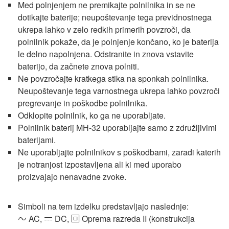
Med polnjenjem ne premikajte polnilnika in se ne
dotikajte baterije; neupoštevanje tega previdnostnega
ukrepa lahko v zelo redkih primerih povzroči, da
polnilnik pokaže, da je polnjenje končano, ko je baterija
le delno napolnjena. Odstranite in znova vstavite
baterijo, da začnete znova polniti.
Ne povzročajte kratkega stika na sponkah polnilnika.
Neupoštevanje tega varnostnega ukrepa lahko povzroči
pregrevanje in poškodbe polnilnika.
Odklopite polnilnik, ko ga ne uporabljate.
Polnilnik baterij MH-32 uporabljajte samo z združljivimi
baterijami.
Ne uporabljajte polnilnikov s poškodbami, zaradi katerih
je notranjost izpostavljena ali ki med uporabo
proizvajajo nenavadne zvoke.
Simboli na tem izdelku predstavljajo naslednje:
AC,
DC,
Oprema razreda II (konstrukcija
m
p
q