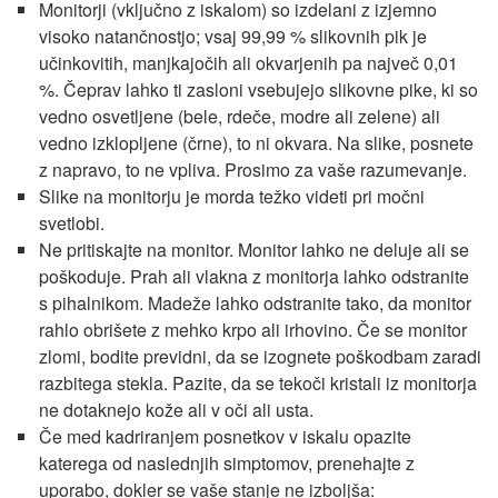
Monitorji (vključno z iskalom) so izdelani z izjemno
visoko natančnostjo; vsaj 99,99 % slikovnih pik je
učinkovitih, manjkajočih ali okvarjenih pa največ 0,01
%. Čeprav lahko ti zasloni vsebujejo slikovne pike, ki so
vedno osvetljene (bele, rdeče, modre ali zelene) ali
vedno izklopljene (črne), to ni okvara. Na slike, posnete
z napravo, to ne vpliva. Prosimo za vaše razumevanje.
Slike na monitorju je morda težko videti pri močni
svetlobi.
Ne pritiskajte na monitor. Monitor lahko ne deluje ali se
poškoduje. Prah ali vlakna z monitorja lahko odstranite
s pihalnikom. Madeže lahko odstranite tako, da monitor
rahlo obrišete z mehko krpo ali irhovino. Če se monitor
zlomi, bodite previdni, da se izognete poškodbam zaradi
razbitega stekla. Pazite, da se tekoči kristali iz monitorja
ne dotaknejo kože ali v oči ali usta.
Če med kadriranjem posnetkov v iskalu opazite
katerega od naslednjih simptomov, prenehajte z
uporabo, dokler se vaše stanje ne izboljša: