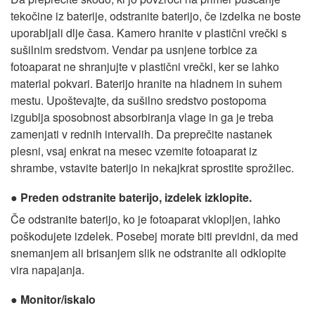
tekočine iz baterije, odstranite baterijo, če izdelka ne boste
uporabljali dlje časa. Kamero hranite v plastični vrečki s
sušilnim sredstvom. Vendar pa usnjene torbice za
fotoaparat ne shranjujte v plastični vrečki, ker se lahko
material pokvari. Baterijo hranite na hladnem in suhem
mestu. Upoštevajte, da sušilno sredstvo postopoma
izgublja sposobnost absorbiranja vlage in ga je treba
zamenjati v rednih intervalih. Da preprečite nastanek
plesni, vsaj enkrat na mesec vzemite fotoaparat iz
shrambe, vstavite baterijo in nekajkrat sprostite sprožilec.
Preden odstranite baterijo, izdelek izklopite.
Če odstranite baterijo, ko je fotoaparat vklopljen, lahko
poškodujete izdelek. Posebej morate biti previdni, da med
snemanjem ali brisanjem slik ne odstranite ali odklopite
vira napajanja.
Monitor/iskalo