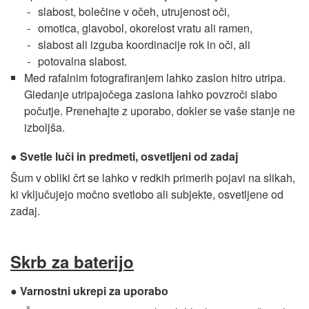
slabost, bolečine v očeh, utrujenost oči,
omotica, glavobol, okorelost vratu ali ramen,
slabost ali izguba koordinacije rok in oči, ali
potovalna slabost.
Med rafalnim fotografiranjem lahko zaslon hitro utripa.
Gledanje utripajočega zaslona lahko povzroči slabo
počutje. Prenehajte z uporabo, dokler se vaše stanje ne
izboljša.
Svetle luči in predmeti, osvetljeni od zadaj
Šum v obliki črt se lahko v redkih primerih pojavi na slikah,
ki vključujejo močno svetlobo ali subjekte, osvetljene od
zadaj.
Skrb za baterijo
Varnostni ukrepi za uporabo