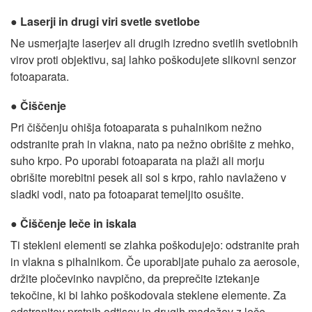
Laserji in drugi viri svetle svetlobe
Ne usmerjajte laserjev ali drugih izredno svetlih svetlobnih
virov proti objektivu, saj lahko poškodujete slikovni senzor
fotoaparata.
Čiščenje
Pri čiščenju ohišja fotoaparata s puhalnikom nežno
odstranite prah in vlakna, nato pa nežno obrišite z mehko,
suho krpo. Po uporabi fotoaparata na plaži ali morju
obrišite morebitni pesek ali sol s krpo, rahlo navlaženo v
sladki vodi, nato pa fotoaparat temeljito osušite.
Čiščenje leče in iskala
Ti stekleni elementi se zlahka poškodujejo: odstranite prah
in vlakna s pihalnikom. Če uporabljate puhalo za aerosole,
držite pločevinko navpično, da preprečite iztekanje
tekočine, ki bi lahko poškodovala steklene elemente. Za
odstranitev prstnih odtisov in drugih madežev z leče