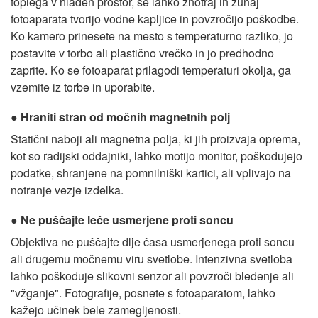
toplega v hladen prostor, se lahko znotraj in zunaj
fotoaparata tvorijo vodne kapljice in povzročijo poškodbe.
Ko kamero prinesete na mesto s temperaturno razliko, jo
postavite v torbo ali plastično vrečko in jo predhodno
zaprite. Ko se fotoaparat prilagodi temperaturi okolja, ga
vzemite iz torbe in uporabite.
Hraniti stran od močnih magnetnih polj
Statični naboji ali magnetna polja, ki jih proizvaja oprema,
kot so radijski oddajniki, lahko motijo monitor, poškodujejo
podatke, shranjene na pomnilniški kartici, ali vplivajo na
notranje vezje izdelka.
Ne puščajte leče usmerjene proti soncu
Objektiva ne puščajte dlje časa usmerjenega proti soncu
ali drugemu močnemu viru svetlobe. Intenzivna svetloba
lahko poškoduje slikovni senzor ali povzroči bledenje ali
"vžganje". Fotografije, posnete s fotoaparatom, lahko
kažejo učinek bele zamegljenosti.