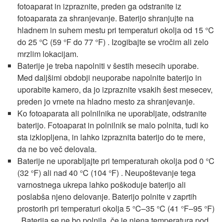
fotoaparat in izpraznite, preden ga odstranite iz
fotoaparata za shranjevanje. Baterijo shranjujte na
hladnem in suhem mestu pri temperaturi okolja od 15 °C
do 25 °C
(59 °F do 77 °F)
. Izogibajte se vročim ali zelo
mrzlim lokacijam.
Baterije je treba napolniti v šestih mesecih uporabe.
Med daljšimi obdobji neuporabe napolnite baterijo in
uporabite kamero, da jo izpraznite vsakih šest mesecev,
preden jo vrnete na hladno mesto za shranjevanje.
Ko fotoaparata ali polnilnika ne uporabljate, odstranite
baterijo. Fotoaparat in polnilnik se malo polnita, tudi ko
sta izklopljena, in lahko izpraznita baterijo do te mere,
da ne bo več delovala.
Baterije ne uporabljajte pri temperaturah okolja pod 0 °C
(32 °F)
ali nad 40 °C
(104 °F)
. Neupoštevanje tega
varnostnega ukrepa lahko poškoduje baterijo ali
poslabša njeno delovanje. Baterijo polnite v zaprtih
prostorih pri temperaturi okolja 5 °C–35 °C
(41 °F–95 °F)
. Baterija se ne bo polnila, če je njena temperatura pod