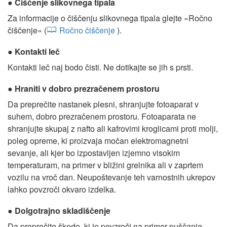
Čiščenje slikovnega tipala
Za informacije o čiščenju slikovnega tipala glejte »Ročno
čiščenje« (
Ročno čiščenje
).
Kontakti leč
Kontakti leč naj bodo čisti. Ne dotikajte se jih s prsti.
Hraniti v dobro prezračenem prostoru
Da preprečite nastanek plesni, shranjujte fotoaparat v
suhem, dobro prezračenem prostoru. Fotoaparata ne
shranjujte skupaj z nafto ali kafrovimi kroglicami proti molji,
poleg opreme, ki proizvaja močan elektromagnetni
sevanje, ali kjer bo izpostavljen izjemno visokim
temperaturam, na primer v bližini grelnika ali v zaprtem
vozilu na vroč dan. Neupoštevanje teh varnostnih ukrepov
lahko povzroči okvaro izdelka.
Dolgotrajno skladiščenje
Da preprečite škodo, ki jo povzroči na primer puščanje