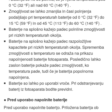
0 °C
(32 °F)
ali nad 60 °C
(140 °F)
.
Zmogljivost se lahko zmanjša in časi polnjenja
podaljšajo pri temperaturah baterije od 0 °C
(32 °F)
do
15 °C
(59 °F)
in od 45 °C
(113 °F)
do 60 °C
(140 °F)
.
Baterije na splošno kažejo padec polnilne zmogljivosti
pri nizkih temperaturah okolja.
Baterije na splošno kažejo padec razpoložljive
kapacitete pri nizkih temperaturah okolja. Sprememba
zmogljivosti s temperaturo se odraža na prikazu
napolnjenosti baterije fotoaparata. Posledično lahko
zaslon baterije pokaže padec zmogljivosti, ko
temperatura pade, tudi če je baterija popolnoma
napolnjena.
Baterije so lahko po uporabi vroče. Pri odstranjevanju
baterij iz fotoaparata bodite previdni.
Pred uporabo napolnite baterije
Pred uporabo napolnite baterijo. Priložena baterija ob