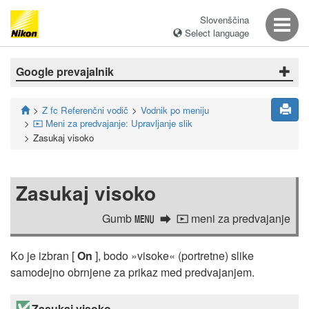
Slovenščina
Select language
Google prevajalnik
Z fc Referenčni vodič
Vodnik po meniju
Meni za predvajanje: Upravljanje slik
D
Zasukaj visoko
Zasukaj visoko
Gumb
meni za predvajanje
G
D
Ko je izbran [
On
], bodo »visoke« (portretne) slike
samodejno obrnjene za prikaz med predvajanjem.
Zasukaj visoko