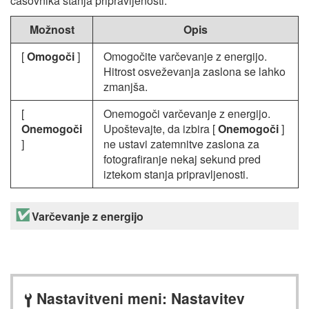
časovnika stanja pripravljenosti.
Možnost
Opis
[
Omogoči
]
Omogočite varčevanje z energijo.
Hitrost osveževanja zaslona se lahko
zmanjša.
[
Onemogoči varčevanje z energijo.
Onemogoči
Upoštevajte, da izbira [
Onemogoči
]
]
ne ustavi zatemnitve zaslona za
fotografiranje nekaj sekund pred
iztekom stanja pripravljenosti.
Varčevanje z energijo
Nastavitveni meni: Nastavitev
B