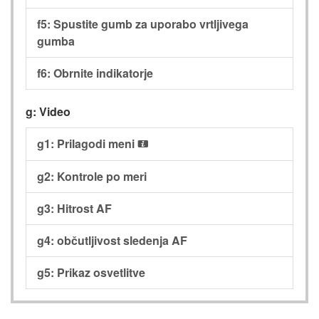
f5: Spustite gumb za uporabo vrtljivega
gumba
f6: Obrnite indikatorje
g: Video
g1: Prilagodi meni
i
g2: Kontrole po meri
g3: Hitrost AF
g4: občutljivost sledenja AF
g5: Prikaz osvetlitve