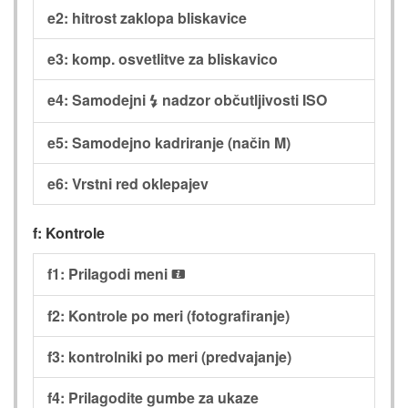
e2: hitrost zaklopa bliskavice
e3: komp. osvetlitve za bliskavico
e4: Samodejni
nadzor občutljivosti ISO
c
e5: Samodejno kadriranje (način M)
e6: Vrstni red oklepajev
f: Kontrole
f1: Prilagodi meni
i
f2: Kontrole po meri (fotografiranje)
f3: kontrolniki po meri (predvajanje)
f4: Prilagodite gumbe za ukaze