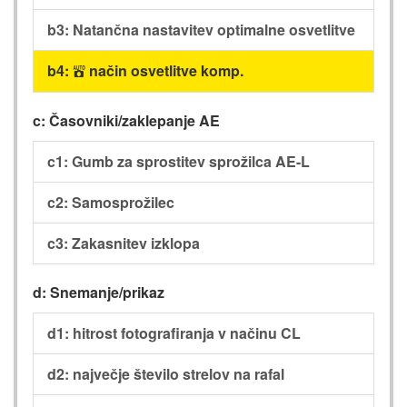
b3: Natančna nastavitev optimalne osvetlitve
b4:
način osvetlitve komp.
b
c: Časovniki/zaklepanje AE
c1: Gumb za sprostitev sprožilca AE-L
c2: Samosprožilec
c3: Zakasnitev izklopa
d: Snemanje/prikaz
d1: hitrost fotografiranja v načinu CL
d2: največje število strelov na rafal