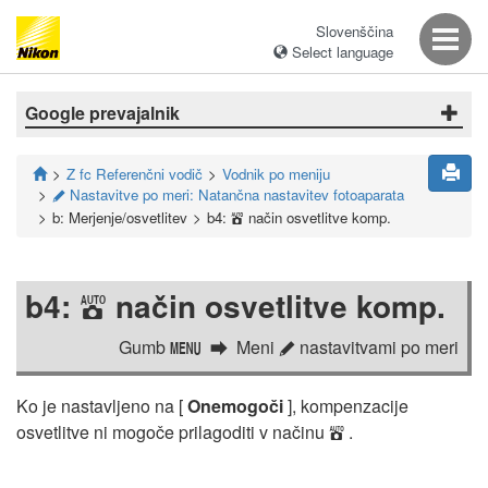
Slovenščina
Select language
Google prevajalnik
Z fc Referenčni vodič
Vodnik po meniju
Nastavitve po meri: Natančna nastavitev fotoaparata
A
b: Merjenje/osvetlitev
b4:
način osvetlitve komp.
b
b4:
način osvetlitve komp.
b
Gumb
Meni
nastavitvami po meri
G
A
Ko je nastavljeno na [
Onemogoči
], kompenzacije
osvetlitve ni mogoče prilagoditi v načinu
.
b