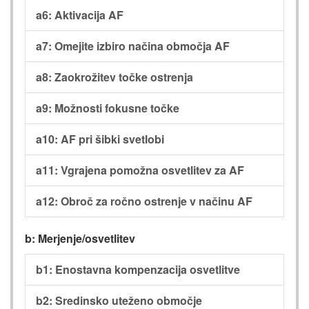
a6: Aktivacija AF
a7: Omejite izbiro načina območja AF
a8: Zaokrožitev točke ostrenja
a9: Možnosti fokusne točke
a10: AF pri šibki svetlobi
a11: Vgrajena pomožna osvetlitev za AF
a12: Obroč za ročno ostrenje v načinu AF
b: Merjenje/osvetlitev
b1: Enostavna kompenzacija osvetlitve
b2: Sredinsko uteženo območje