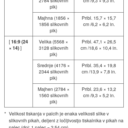
2784 slikovnih
cm
/9,3 × 9,3 in.
pik)
Majhna (1856 ×
Pribl. 15,7 × 15,7
1856 slikovnih
cm
/6,2 × 6,2 in.
pik)
[
16:9 (24
Velika (5568 ×
Pribl. 47,1 × 26,5
× 14)
]
3128 slikovnih
cm
/18,6 × 10,4 in.
pik)
Srednje (4176 ×
Pribl. 35,4 × 19,8
2344 slikovnih
cm
/13,9 × 7,8 in.
pik)
Majhen (2784 ×
Pribl. 23,6 × 13,2
1560 slikovnih
cm
/9,3 × 5,2 in.
pik)
Velikost tiskanja v palcih je enaka velikosti slike v
slikovnih pikah, deljeni z ločljivostjo tiskalnika v pikah na
palec (dpi; 1 palec = 2,54 cm).