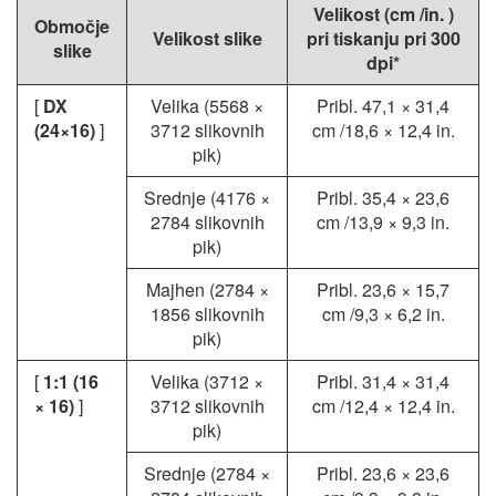
Velikost (cm
/in.
)
Območje
Velikost slike
pri tiskanju pri 300
slike
dpi*
[
DX
Velika (5568 ×
Pribl. 47,1 × 31,4
(24×16)
]
3712 slikovnih
cm
/18,6 × 12,4 in.
pik)
Srednje (4176 ×
Pribl. 35,4 × 23,6
2784 slikovnih
cm
/13,9 × 9,3 in.
pik)
Majhen (2784 ×
Pribl. 23,6 × 15,7
1856 slikovnih
cm
/9,3 × 6,2 in.
pik)
[
1:1 (16
Velika (3712 ×
Pribl. 31,4 × 31,4
× 16)
]
3712 slikovnih
cm
/12,4 × 12,4 in.
pik)
Srednje (2784 ×
Pribl. 23,6 × 23,6