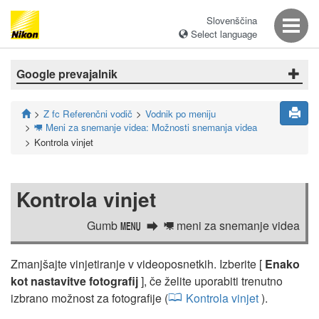
Slovenščina
Select language
Google prevajalnik
Z fc Referenčni vodič
Vodnik po meniju
Meni za snemanje videa: Možnosti snemanja videa
1
Kontrola vinjet
Kontrola vinjet
Gumb
meni za snemanje videa
G
1
Zmanjšajte vinjetiranje v videoposnetkih. Izberite [
Enako
kot nastavitve fotografij
], če želite uporabiti trenutno
izbrano možnost za fotografije (
Kontrola vinjet
).