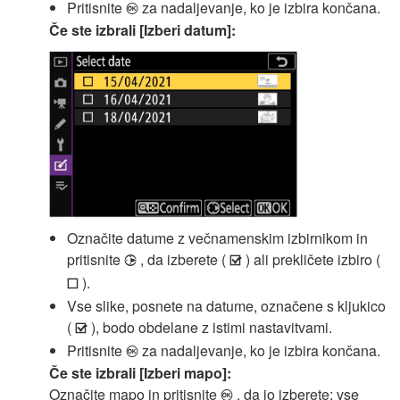
Pritisnite
za nadaljevanje, ko je izbira končana.
J
Če ste izbrali [Izberi datum]:
Označite datume z večnamenskim izbirnikom in
pritisnite
, da izberete (
) ali prekličete izbiro (
2
M
).
U
Vse slike, posnete na datume, označene s kljukico
(
), bodo obdelane z istimi nastavitvami.
M
Pritisnite
za nadaljevanje, ko je izbira končana.
J
Če ste izbrali [Izberi mapo]:
Označite mapo in pritisnite
, da jo izberete; vse
J