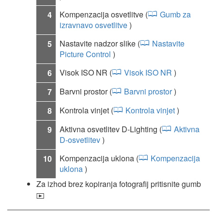
Kompenzacija osvetlitve (
Gumb za
4
izravnavo osvetlitve
)
Nastavite nadzor slike (
Nastavite
5
Picture Control
)
Visok ISO NR (
Visok ISO NR
)
6
Barvni prostor (
Barvni prostor
)
7
Kontrola vinjet (
Kontrola vinjet
)
8
Aktivna osvetlitev D-Lighting (
Aktivna
9
D-osvetlitev
)
Kompenzacija uklona (
Kompenzacija
10
uklona
)
Za izhod brez kopiranja fotografij pritisnite gumb
K