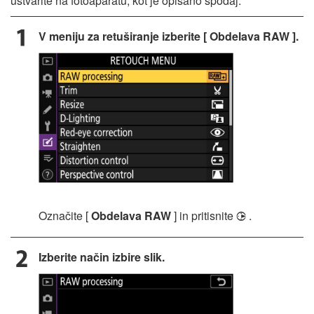
ustvarite na fotoaparatu, kot je opisano spodaj.
V meniju za retuširanje izberite [
Obdelava RAW
].
Označite [
Obdelava RAW
] in pritisnite
.
2
Izberite način izbire slik.