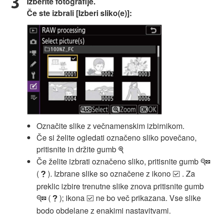
Izberite fotografije.
Če ste izbrali [Izberi sliko(e)]:
Označite slike z večnamenskim izbirnikom.
Če si želite ogledati označeno sliko povečano,
pritisnite in držite gumb
X
Če želite izbrati označeno sliko, pritisnite gumb
W
(
). Izbrane slike so označene z ikono
. Za
Q
$
preklic izbire trenutne slike znova pritisnite gumb
(
); ikona
ne bo več prikazana. Vse slike
W
Q
$
bodo obdelane z enakimi nastavitvami.