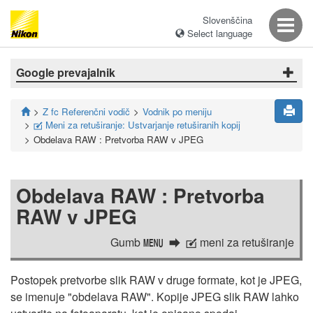
Slovenščina
Select language
Google prevajalnik
Z fc Referenčni vodič
Vodnik po meniju
Meni za retuširanje: Ustvarjanje retuširanih kopij
N
Obdelava RAW : Pretvorba RAW v JPEG
Obdelava RAW : Pretvorba
RAW v JPEG
Gumb
meni za retuširanje
G
N
Postopek pretvorbe slik RAW v druge formate, kot je JPEG,
se imenuje "obdelava RAW". Kopije JPEG slik RAW lahko