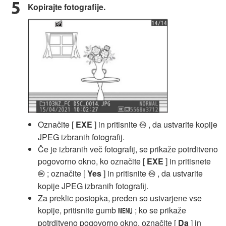
Kopirajte fotografije.
Označite [
EXE
] in pritisnite
, da ustvarite kopije
J
JPEG izbranih fotografij.
Če je izbranih več fotografij, se prikaže potrditveno
pogovorno okno, ko označite [
EXE
] in pritisnete
; označite [
Yes
] in pritisnite
, da ustvarite
J
J
kopije JPEG izbranih fotografij.
Za preklic postopka, preden so ustvarjene vse
kopije, pritisnite gumb
; ko se prikaže
G
potrditveno pogovorno okno, označite [
Da
] in