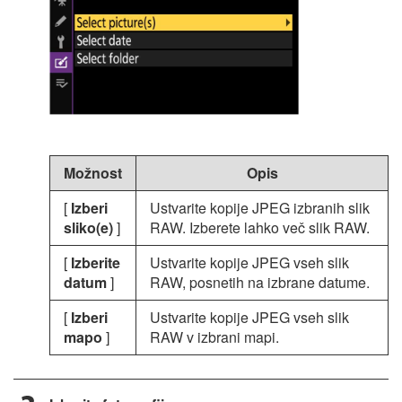
Možnost
Opis
[
Izberi
Ustvarite kopije JPEG izbranih slik
sliko(e)
]
RAW. Izberete lahko več slik RAW.
[
Izberite
Ustvarite kopije JPEG vseh slik
datum
]
RAW, posnetih na izbrane datume.
[
Izberi
Ustvarite kopije JPEG vseh slik
mapo
]
RAW v izbrani mapi.