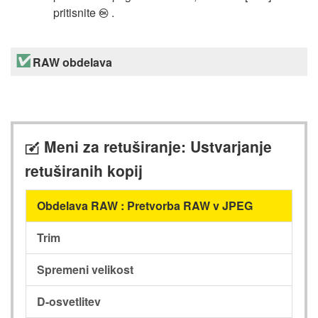
pritisnite
.
J
RAW obdelava
Meni za retuširanje: Ustvarjanje
N
retuširanih kopij
Obdelava RAW : Pretvorba RAW v JPEG
Trim
Spremeni velikost
D-osvetlitev