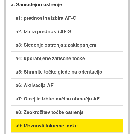
a: Samodejno ostrenje
a1: prednostna izbira AF-C
a2: Izbira prednosti AF-S
a3: Sledenje ostrenja z zaklepanjem
a4: uporabljene žariščne točke
a5: Shranite točke glede na orientacijo
a6: Aktivacija AF
a7: Omejite izbiro načina območja AF
a8: Zaokrožitev točke ostrenja
a9: Možnosti fokusne točke