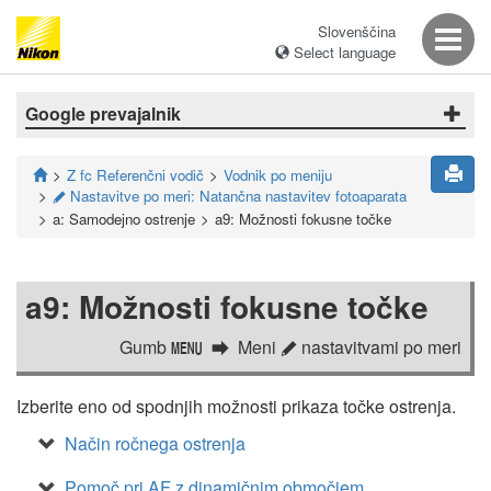
Slovenščina
Select language
Google prevajalnik
Z fc Referenčni vodič
Vodnik po meniju
Nastavitve po meri: Natančna nastavitev fotoaparata
A
a: Samodejno ostrenje
a9: Možnosti fokusne točke
a9: Možnosti fokusne točke
Gumb
Meni
nastavitvami po meri
G
A
Izberite eno od spodnjih možnosti prikaza točke ostrenja.
Način ročnega ostrenja
Pomoč pri AF z dinamičnim območjem