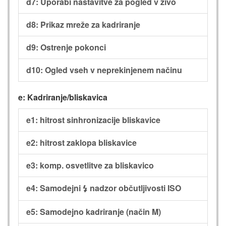
d7: Uporabi nastavitve za pogled v živo
d8: Prikaz mreže za kadriranje
d9: Ostrenje pokonci
d10: Ogled vseh v neprekinjenem načinu
e: Kadriranje/bliskavica
e1: hitrost sinhronizacije bliskavice
e2: hitrost zaklopa bliskavice
e3: komp. osvetlitve za bliskavico
e4: Samodejni
nadzor občutljivosti ISO
c
e5: Samodejno kadriranje (način M)