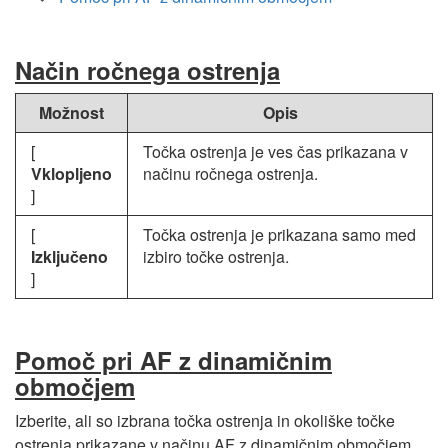
Način ročnega ostrenja
Možnost
Opis
[
Točka ostrenja je ves čas prikazana v
Vklopljeno
načinu ročnega ostrenja.
]
[
Točka ostrenja je prikazana samo med
Izključeno
izbiro točke ostrenja.
]
Pomoč pri AF z dinamičnim
območjem
Izberite, ali so izbrana točka ostrenja in okoliške točke
ostrenja prikazane v načinu AF z dinamičnim območjem.