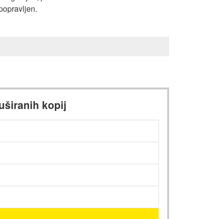
popravljen.
uširanih kopij