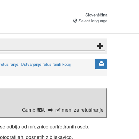
Slovenščina
Select language
etuširanje: Ustvarjanje retuširanih kopij
Gumb
meni za retuširanje
G
N
i se odbija od mrežnice portretiranih oseb.
otografijah, posnetih z bliskavico.