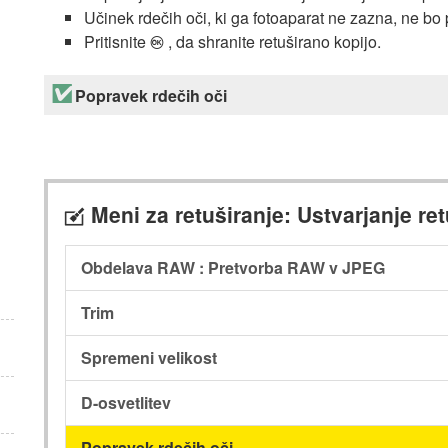
Učinek rdečih oči, ki ga fotoaparat ne zazna, ne bo 
Pritisnite
, da shranite retuširano kopijo.
J
Popravek rdečih oči
Meni za retuširanje: Ustvarjanje ret
N
Obdelava RAW : Pretvorba RAW v JPEG
Trim
Spremeni velikost
D-osvetlitev
Popravek rdečih oči