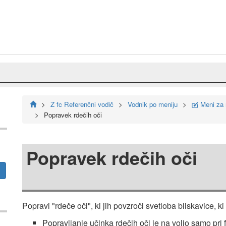
Z fc Referenčni vodič
Vodnik po meniju
Meni za r
N
Popravek rdečih oči
Popravek rdečih oči
Popravi "rdeče oči", ki jih povzroči svetloba bliskavice, k
Popravljanje učinka rdečih oči je na voljo samo pri f