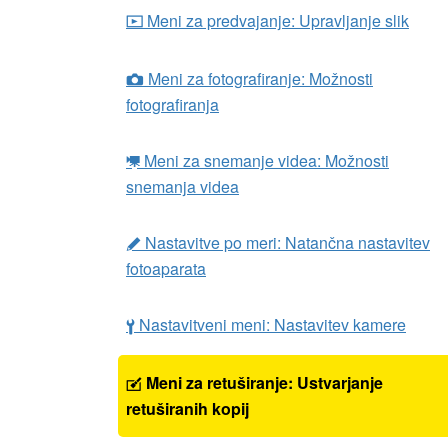
Meni za predvajanje: Upravljanje slik
D
Meni za fotografiranje: Možnosti
C
fotografiranja
Meni za snemanje videa: Možnosti
1
snemanja videa
Nastavitve po meri: Natančna nastavitev
A
fotoaparata
Nastavitveni meni: Nastavitev kamere
B
Meni za retuširanje: Ustvarjanje
N
retuširanih kopij