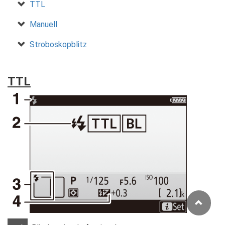
TTL
Manuell
Stroboskopblitz
TTL