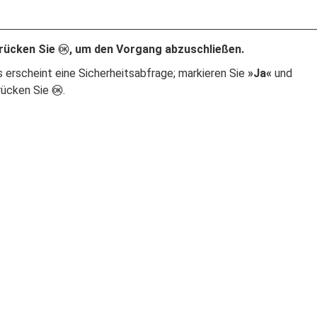
rücken Sie
, um den Vorgang abzuschließen.
J
s erscheint eine Sicherheitsabfrage; markieren Sie
»Ja«
und
rücken Sie
.
J