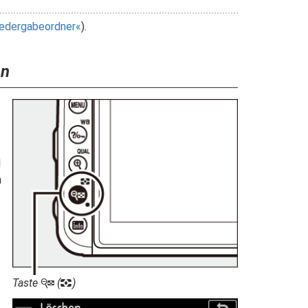
edergabeordner
).
en
l
n
Taste
(
)
W
Z