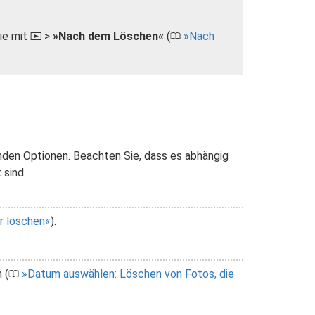
ie mit
>
»Nach dem Löschen«
(
Nach
K
0
en Optionen. Beachten Sie, dass es abhängig
 sind.
r löschen
).
 (
Datum auswählen: Löschen von Fotos, die
0