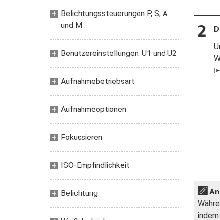
Belichtungssteuerungen P, S, A
und M
D
U
Benutzereinstellungen: U1 und U2
W
Aufnahmebetriebsart
Aufnahmeoptionen
Fokussieren
ISO-Empfindlichkeit
An
Belichtung
Währen
indem 