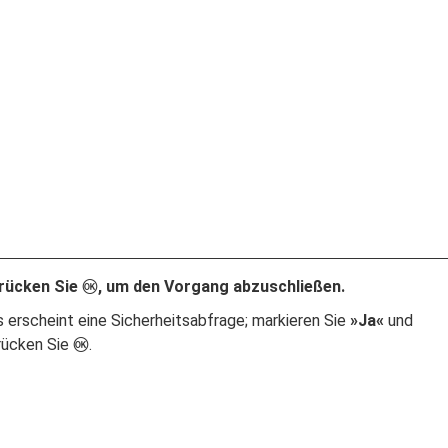
rücken Sie
, um den Vorgang abzuschließen.
J
s erscheint eine Sicherheitsabfrage; markieren Sie
»Ja«
und
rücken Sie
.
J