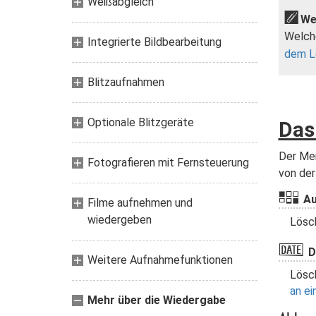
Weißabgleich
We
Welche
Integrierte Bildbearbeitung
dem L
Blitzaufnahmen
Optionale Blitzgeräte
Das
Der Me
Fotografieren mit Fernsteuerung
von der
Q
Au
Filme aufnehmen und
wiedergeben
Lösch
n
D
Weitere Aufnahmefunktionen
Lösc
an e
Mehr über die Wiedergabe