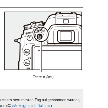
Taste
(
)
O
Q
e an einem bestimmten Tag aufgenommen wurden,
ken (
Anzeige nach Datum
).
0