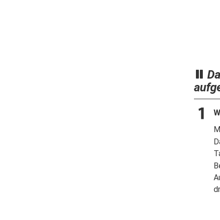
Da
aufg
W
M
D
T
B
A
d