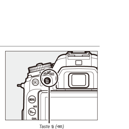
Taste
(
)
O
Q