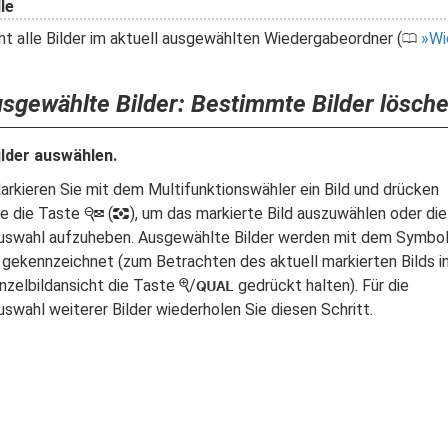
le
t alle Bilder im aktuell ausgewählten Wiedergabeordner (
Wi
0
sgewählte Bilder: Bestimmte Bilder lösch
ilder auswählen.
arkieren Sie mit dem Multifunktionswähler ein Bild und drücken
ie die Taste
(
), um das markierte Bild auszuwählen oder die
W
Z
uswahl aufzuheben. Ausgewählte Bilder werden mit dem Symbo
gekennzeichnet (zum Betrachten des aktuell markierten Bilds i
inzelbildansicht die Taste
/
gedrückt halten). Für die
X
T
uswahl weiterer Bilder wiederholen Sie diesen Schritt.