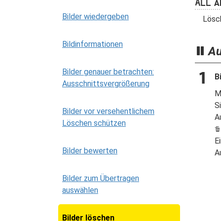
R
Al
Bilder wiedergeben
Lösch
Bildinformationen
Au
Bilder genauer betrachten:
B
Ausschnittsvergrößerung
M
S
Bilder vor versehentlichem
A
Löschen schützen
O
E
Bilder bewerten
A
Bilder zum Übertragen
auswählen
Bilder löschen