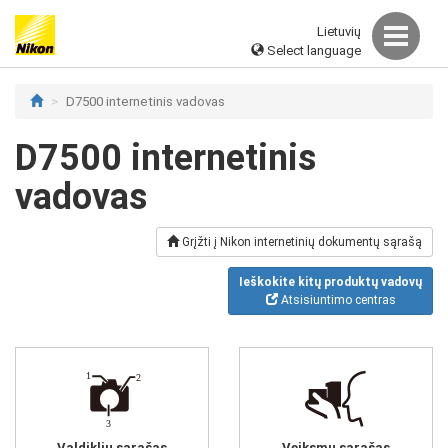
Lietuvių
Select language
D7500 internetinis vadovas
D7500 internetinis
vadovas
Grįžti į Nikon internetinių dokumentų sąrašą
Ieškokite kitų produktų vadovų
Atsisiuntimo centras
Valdiklių sąrašas
Veiksmų sąrašas