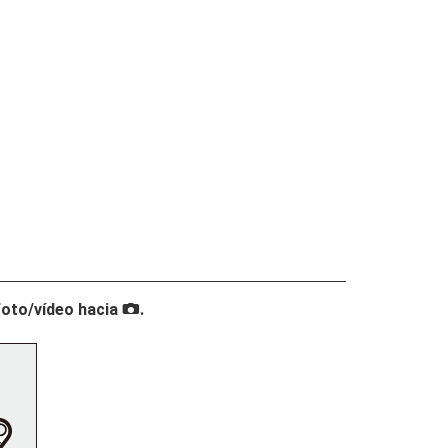
foto/vídeo hacia
.
C