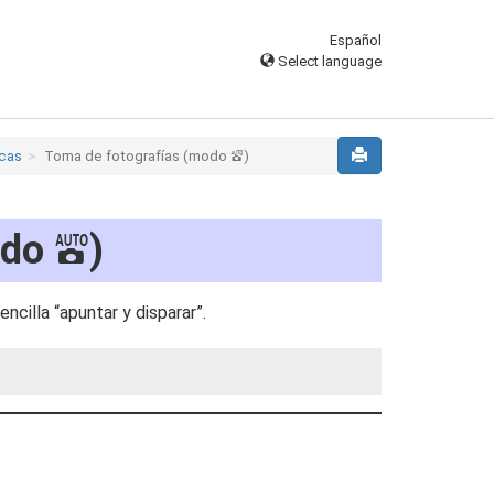
Español
Select language
icas
Toma de fotografías (modo
)
b
odo
)
b
ncilla “apuntar y disparar”.