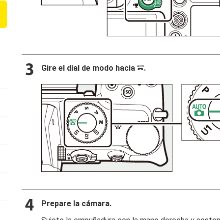
Gire el dial de modo hacia
.
b
Prepare la cámara.