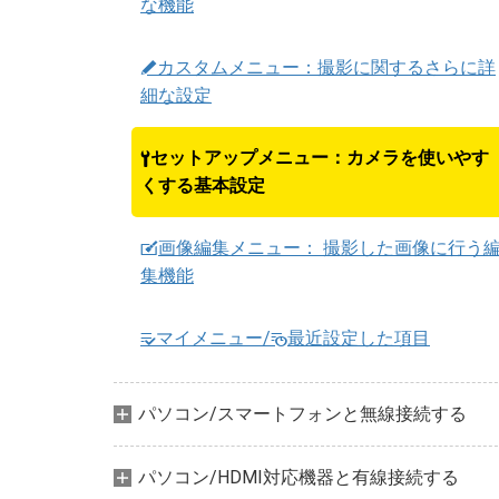
な機能
カスタムメニュー：撮影に関するさらに詳
A
細な設定
セットアップメニュー：カメラを使いやす
B
くする基本設定
画像編集メニュー： 撮影した画像に行う
N
集機能
マイメニュー/
最近設定した項目
m
O
パソコン/スマートフォンと無線接続する
パソコン/HDMI対応機器と有線接続する