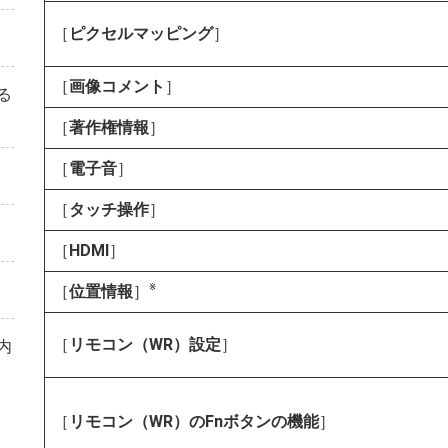
［
ピクセルマッピング
］
［
画像コメント
］
る
［
著作権情報
］
［
電子音
］
［
タッチ操作
］
［
HDMI
］
※
［
位置情報
］
［
リモコン（WR）設定
］
内
［
リモコン（WR）のFnボタンの機能
］