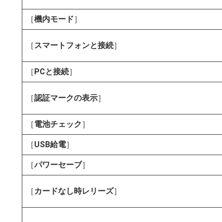
［
機内モード
］
［
スマートフォンと接続
］
［
PCと接続
］
［
認証マークの表示
］
［
電池チェック
］
［
USB給電
］
［
パワーセーブ
］
［
カードなし時レリーズ
］