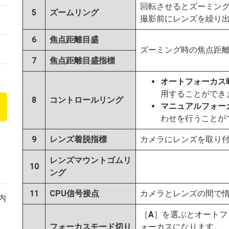
回転させるとズーミン
5
ズームリング
撮影前にレンズを繰り
6
焦点距離目盛
ズーミング時の焦点距
7
焦点距離目盛指標
オートフォーカス
用することができ
8
コントロールリング
マニュアルフォー
わせを行うことが
9
レンズ着脱指標
カメラにレンズを取り
レンズマウントゴムリ
10
ング
11
CPU信号接点
カメラとレンズの間で
内
［
A
］を選ぶとオートフ
フォーカスモード切り
ォーカスになります。