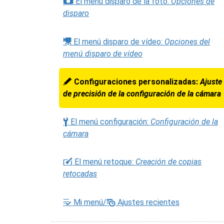
C
El menú disparo de la foto:
Opciones de
disparo
1
El menú disparo de vídeo:
Opciones del
menú disparo de vídeo
A
Configuraciones personalizadas:
Ajuste
de precisión de la configuración de la cámara
B
El menú configuración:
Configuración de la
cámara
N
El menú retoque:
Creación de copias
retocadas
m
O
Mi menú/
Ajustes recientes