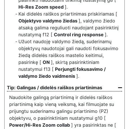
pasirinkti naudodami tinkintą nustatymą g8 [
Hi-Res Zoom speed
].
Kai didelės raiškos priartinimas priskiriamas [
Objektyvo valdymo žiedas
], valdymo žiedo
atsaką galima reguliuoti naudojant pasirinktinį
nustatymą f12 [
Control ring response
].
Užuot naudoję valdymo žiedą, suderinamų
objektyvų naudotojai gali naudoti fokusavimo
žiedą didelės raiškos mastelio keitimui,
pasirinkę [
ON
], skirtą pasirinktiniam
nustatymui f13 [
Perjungti fokusavimo /
valdymo žiedo vaidmenis
].
Galingas / didelės raiškos priartinimas
Naudokite galingą priartinimą ir didelės raiškos
priartinimą kaip vieną veiksmą, kai filmuojate su
prijungtu suderinamu galingu priartinimo (PZ)
objektyvu, o pasirinktiniam nustatymui g10 [
Power/Hi-Res Zoom collab
] yra pasirinktas ne [