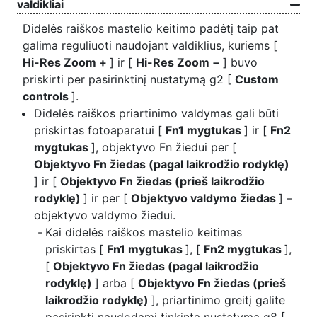
valdikliai
Didelės raiškos mastelio keitimo padėtį taip pat
galima reguliuoti naudojant valdiklius, kuriems [
Hi-Res Zoom +
] ir [
Hi-Res Zoom −
] buvo
priskirti per pasirinktinį nustatymą g2 [
Custom
controls
].
Didelės raiškos priartinimo valdymas gali būti
priskirtas fotoaparatui [
Fn1 mygtukas
] ir [
Fn2
mygtukas
], objektyvo Fn žiedui per [
Objektyvo Fn žiedas (pagal laikrodžio rodyklę)
] ir [
Objektyvo Fn žiedas (prieš laikrodžio
rodyklę)
] ir per [
Objektyvo valdymo žiedas
] –
objektyvo valdymo žiedui.
Kai didelės raiškos mastelio keitimas
priskirtas [
Fn1 mygtukas
], [
Fn2 mygtukas
],
[
Objektyvo Fn žiedas (pagal laikrodžio
rodyklę)
] arba [
Objektyvo Fn žiedas (prieš
laikrodžio rodyklę)
], priartinimo greitį galite