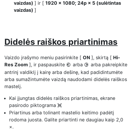
vaizdas)
] ir [
1920 × 1080; 24p × 5 (sulėtintas
vaizdas)
]
Didelės raiškos priartinimas
Vaizdo įrašymo meniu pasirinkite [
ON
], skirtą [
Hi-
Res Zoom
], ir paspauskite
arba
arba pakreipkite
4
2
antrinį valdiklį į kairę arba dešinę, kad padidintumėte
arba sumažintumėte vaizdą naudodami didelės raiškos
mastelį.
Kai įjungtas didelės raiškos priartinimas, ekrane
pasirodo piktograma
H
Priartinus arba tolinant mastelio keitimo padėtį
rodoma juosta. Galite priartinti ne daugiau kaip 2,0
×.