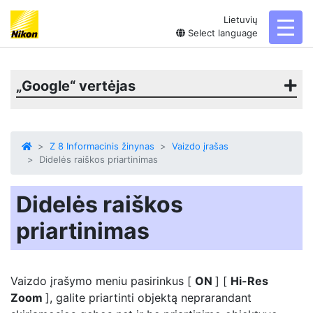
Lietuvių
toggl
Select language
„Google“ vertėjas
Z 8 Informacinis žinynas
Vaizdo įrašas
Didelės raiškos priartinimas
Didelės raiškos
priartinimas
Vaizdo įrašymo meniu pasirinkus [
ON
] [
Hi-Res
Zoom
], galite priartinti objektą neprarandant