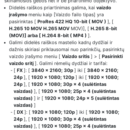
skiriamosios gebos net ir be priartinimo objektyvo.
Didelės raiškos priartinimas
galima, kai
vaizdo
įrašymo
meniu kaip [Vaizdo failo tipas] yra
pasirinktas [
ProRes 422 HQ 10-bit ( MOV )
], [
H.265 10 MOV
H.265 MOV
MOV)], [
H.265 8-bit
(MOV)] arba [ H.264 8-bit ( MP4 )
].
Galimi didelės raiškos mastelio kadrų dydžiai ir
dažnis skiriasi priklausomai nuo parinkčių, pasirinktų
vaizdo įrašymo meniu [
Vaizdo sritis
] > [
Pasirinkti
vaizdo sritį
]. Galimi rėmelių dydžiai ir tarifai:
[
FX
]: [
3840 × 2160; 30p
] iki [
3840 × 2160;
24p
], [
1920 × 1080; 120p
] iki [
1920 × 1080;
24p
], [
1920 × 1080; 30p × 4 (sulėtintas
vaizdas)
], [
1920 × 1080; 25p × 4 (sulėtintas
vaizdas)
] ir [
1920 × 1080; 24p × 5 (sulėtintas
vaizdas)
]
[
DX
]: [
1920 × 1080; 120p
] iki [
1920 × 1080;
24p
], [
1920 × 1080; 30p × 4 (sulėtintas
vaizdas)
], [
1920 × 1080; 25p × 4 (sulėtintas