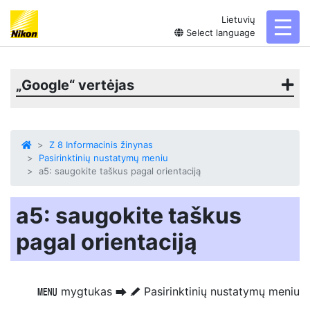
Lietuvių
toggl
Select language
„Google“ vertėjas
Z 8 Informacinis žinynas
Pasirinktinių nustatymų meniu
a5: saugokite taškus pagal orientaciją
a5: saugokite taškus
pagal orientaciją
mygtukas
Pasirinktinių nustatymų meniu
G
U
A