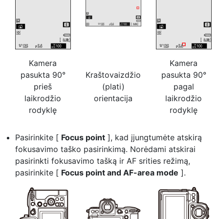
Kamera
Kamera
pasukta 90°
Kraštovaizdžio
pasukta 90°
prieš
(plati)
pagal
laikrodžio
orientacija
laikrodžio
rodyklę
rodyklę
Pasirinkite [
Focus point
], kad įjungtumėte atskirą
fokusavimo taško pasirinkimą. Norėdami atskirai
pasirinkti fokusavimo tašką ir AF srities režimą,
pasirinkite [
Focus point and AF-area mode
].