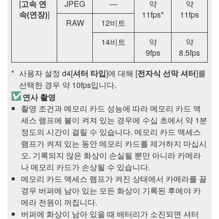
[
고속 연
JPEG
—
약
약
속(연장)
]
11fps*
11fps
RAW
12비트
14비트
약
약
9fps
8.5fps
사용자 설정 d4[
셔터 타입
]에 대해 [
전자식 선막 셔터
]를
선택한 경우 약 10fps입니다.
연사 촬영
촬영 조건과 메모리 카드 성능에 따라 메모리 카드 액
세스 램프에 불이 켜져 있는 경우에 수십 초에서 약 1분
정도의 시간이 걸릴 수 있습니다. 메모리 카드 액세스
램프가 켜져 있는 동안 메모리 카드를 제거하지 마십시
오. 기록되지 않은 화상이 손실될 뿐만 아니라 카메라
나 메모리 카드가 손상될 수 있습니다.
메모리 카드 액세스 램프가 켜진 상태에서 카메라를 끌
경우 버퍼에 남아 있는 모든 화상이 기록된 후에야 카
메라 전원이 꺼집니다.
버퍼에 화상이 남아 있을 때 배터리가 소진되면 셔터