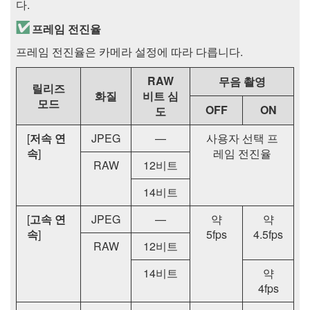
다.
프레임 전진율
프레임 전진율은 카메라 설정에 따라 다릅니다.
RAW
무음 촬영
릴리즈
화질
비트 심
모드
OFF
ON
도
[
저속 연
JPEG
—
사용자 선택 프
속
]
레임 전진율
RAW
12비트
14비트
[
고속 연
JPEG
—
약
약
속
]
5fps
4.5fps
RAW
12비트
14비트
약
4fps