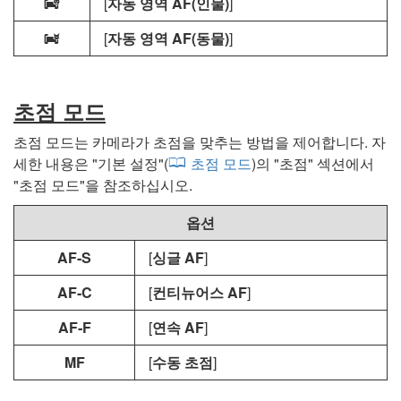
[
자동 영역 AF(인물)
]
5
[
자동 영역 AF(동물)
]
6
초점 모드
초점 모드는 카메라가 초점을 맞추는 방법을 제어합니다. 자
세한 내용은 "
기본 설정
"(
초점 모드
)의 "
초점
" 섹션에서
"
초점 모드
"을 참조하십시오.
옵션
AF‑S
[
싱글 AF
]
AF‑C
[
컨티뉴어스 AF
]
AF‑F
[
연속 AF
]
MF
[
수동 초점
]