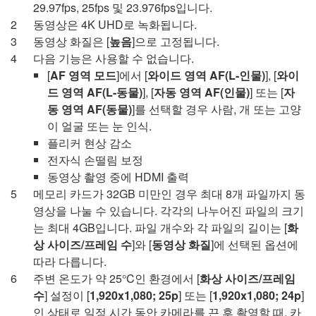
29.97fps, 25fps 및 23.976fps입니다.
동영상은 4K UHD로 녹화됩니다.
동영상 화질은 [
높음
]으로 고정됩니다.
다음 기능은 사용할 수 없습니다.
[
AF 영역 모드
]에서 [
와이드 영역 AF(L-인물)
], [
와이
드 영역 AF(L-동물)
], [
자동 영역 AF(인물)
] 또는 [
자
동 영역 AF(동물)
]를 선택할 경우 사람, 개 또는 고양
이 얼굴 또는 눈 인식.
플리커 현상 감소
전자식 손떨림 보정
동영상 촬영 중에 HDMI 출력
메모리 카드가 32GB 미만인 경우 최대 8개 파일까지 동
영상을 나눌 수 있습니다. 각각의 나누어진 파일의 크기
는 최대 4GB입니다. 파일 개수와 각 파일의 길이는 [
화
상 사이즈/프레임 수
]와 [
동영상 화질
]에 선택된 옵션에
따라 다릅니다.
주변 온도가 약 25°C인 환경에서 [
화상 사이즈/프레임
수
] 설정이 [
1,920x1,080; 25p
] 또는 [
1,920x1,080; 24p
]
인 상태로 일정 시간 동안 카메라를 끈 후 촬영할 때. 카