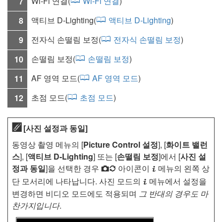
Wi‑Fi 연결(
Wi‑Fi 연결
)
7
액티브 D‑Lighting(
액티브 D‑Lighting
)
8
전자식 손떨림 보정(
전자식 손떨림 보정
)
9
손떨림 보정(
손떨림 보정
)
10
AF 영역 모드(
AF 영역 모드
)
11
초점 모드(
초점 모드
)
12
[
사진 설정과 동일
]
동영상 촬영 메뉴의 [
Picture Control 설정
], [
화이트 밸런
스
], [
액티브 D-Lighting
] 또는 [
손떨림 보정
]에서 [
사진 설
정과 동일
]을 선택한 경우
아이콘이
메뉴의 왼쪽 상
i
h
단 모서리에 나타납니다. 사진 모드의
메뉴에서 설정을
i
변경하면 비디오 모드에도 적용되며
그 반대의 경우도 마
찬가지입니다
.