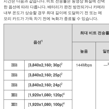
시간은 다음과 같습니다. 비트 전송률은 동영상 화질에 선택
한 옵션에 따라 다릅니다. 배터리가 완전 방전되거나 카메라
내부 온도가 상승할 경우 최대 길이에 도달하기 전 또는 메
모리 카드가 가득 차기 전에 녹화가 종료될 수 있습니다.
최대 비트 전송
1
옵션
높음
일
2
[
3,840x2,160; 30p
]
144Mbps
—
r
2
[
3,840x2,160; 25p
]
s
2
[
3,840x2,160; 24p
]
t
4
[
1,920x1,080; 120p
]
w
4
[
1,920x1,080; 100p
]
x