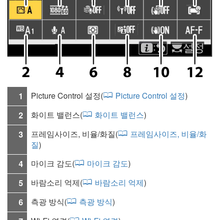
Picture Control 설정(
Picture Control 설정
)
1
화이트 밸런스(
화이트 밸런스
)
2
프레임사이즈, 비율/화질(
프레임사이즈, 비율/화
3
질
)
마이크 감도(
마이크 감도
)
4
바람소리 억제(
바람소리 억제
)
5
측광 방식(
측광 방식
)
6