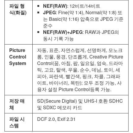
파일 형
NEF(RAW)
: 12비트/14비트
식(화질)
JPEG
: Fine(약 1:4), Normal(약 1:8) 또
는 Basic(약 1:16) 압축으로 JPEG 기준
준수
NEF(RAW)+JPEG
: RAW과 JPEG의
동시 기록 가능
Picture
자동, 표준, 자연스럽게, 선명하게, 모노크
Control
롬, 인물, 풍경, 단조롭게, Creative Picture
System
Control(꿈, 아침, 팝, 일요일, 엄숙, 드라마
틱, 고요, 탈색, 우울, 순수, 데님, 토이, 세
피아, 파란색, 빨간색, 핑크, 차콜, 그래파
이트, 바이너리, 목탄); 모두 조정 가능, 사
용자 설정 Picture Control등록 가능.
저장 매
SD(Secure Digital) 및 UHS‑I 호환 SDHC
체
및 SDXC 메모리 카드
파일 시
DCF 2.0, Exif 2.31
스템