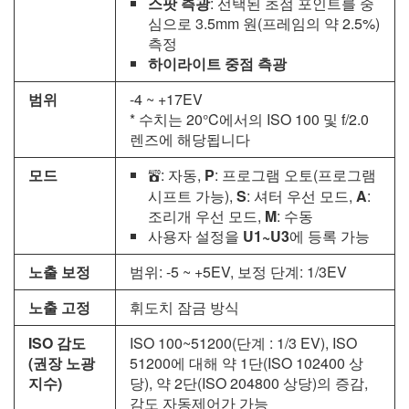
스팟 측광
: 선택된 초점 포인트를 중
심으로 3.5mm 원(프레임의 약 2.5%)
측정
하이라이트 중점 측광
범위
-4 ~ +17EV
* 수치는 20°C에서의 ISO 100 및 f/2.0
렌즈에 해당됩니다
모드
: 자동,
P
: 프로그램 오토(프로그램
b
시프트 가능),
S
: 셔터 우선 모드,
A
:
조리개 우선 모드,
M
: 수동
사용자 설정을
U1~U3
에 등록 가능
노출 보정
범위: -5 ~ +5EV, 보정 단계: 1/3EV
노출 고정
휘도치 잠금 방식
ISO 감도
ISO 100~51200(단계 : 1/3 EV), ISO
(권장 노광
51200에 대해 약 1단(ISO 102400 상
지수)
당), 약 2단(ISO 204800 상당)의 증감,
감도 자동제어가 가능