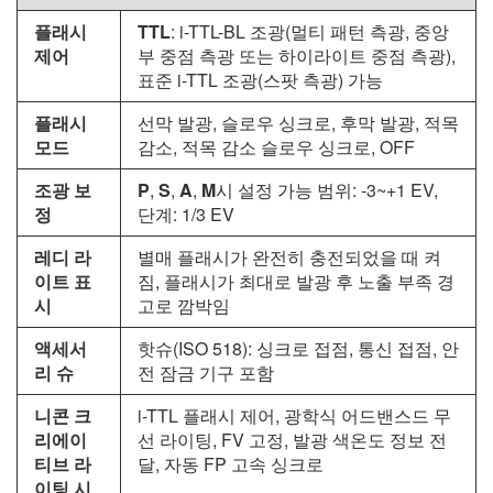
플래시
TTL
: i-TTL-BL 조광(멀티 패턴 측광, 중앙
제어
부 중점 측광 또는 하이라이트 중점 측광),
표준 i-TTL 조광(스팟 측광) 가능
플래시
선막 발광, 슬로우 싱크로, 후막 발광, 적목
모드
감소, 적목 감소 슬로우 싱크로, OFF
조광 보
P
,
S
,
A
,
M
시 설정 가능 범위: -3~+1 EV,
정
단계: 1/3 EV
레디 라
별매 플래시가 완전히 충전되었을 때 켜
이트 표
짐, 플래시가 최대로 발광 후 노출 부족 경
시
고로 깜박임
액세서
핫슈(ISO 518): 싱크로 접점, 통신 접점, 안
리 슈
전 잠금 기구 포함
니콘 크
i-TTL 플래시 제어, 광학식 어드밴스드 무
리에이
선 라이팅, FV 고정, 발광 색온도 정보 전
티브 라
달, 자동 FP 고속 싱크로
이팅 시