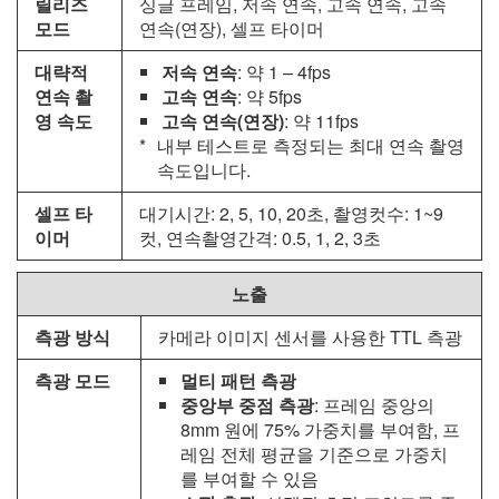
릴리즈
싱글 프레임, 저속 연속, 고속 연속, 고속
모드
연속(연장), 셀프 타이머
대략적
저속 연속
: 약 1 – 4fps
연속 촬
고속 연속
: 약 5fps
영 속도
고속 연속(연장)
: 약 11fps
내부 테스트로 측정되는 최대 연속 촬영
속도입니다.
셀프 타
대기시간: 2, 5, 10, 20초, 촬영컷수: 1~9
이머
컷, 연속촬영간격: 0.5, 1, 2, 3초
노출
측광 방식
카메라 이미지 센서를 사용한 TTL 측광
측광 모드
멀티 패턴 측광
중앙부 중점 측광
: 프레임 중앙의
8mm 원에 75% 가중치를 부여함, 프
레임 전체 평균을 기준으로 가중치
를 부여할 수 있음