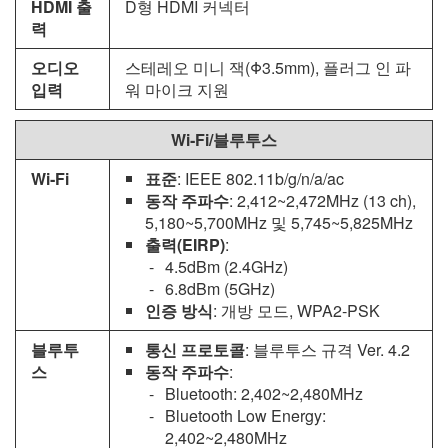
HDMI 출
D형 HDMI 커넥터
력
오디오
스테레오 미니 잭(Φ3.5mm), 플러그 인 파
입력
워 마이크 지원
Wi‑Fi/블루투스
Wi‑Fi
표준
: IEEE 802.11b/g/n/a/ac
동작 주파수
: 2,412~2,472MHz (13 ch),
5,180~5,700MHz 및 5,745~5,825MHz
출력
(EIRP)
:
4.5dBm (2.4GHz)
6.8dBm (5GHz)
인증 방식
: 개방 모드, WPA2‑PSK
블루투
통신 프로토콜
: 블루투스 규격 Ver. 4.2
스
동작 주파수
:
Bluetooth: 2,402~2,480MHz
Bluetooth Low Energy:
2,402~2,480MHz