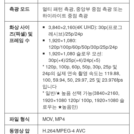
측광 모드
멀티 패턴 측광, 중앙부 중점 측광 또는
하이라이트 중점 측광
화상 사이
3,840×2,160(4K UHD): 30p(프로그
즈(픽셀) 및
레시브)/25p/24p
프레임 수
1,920×1,080:
120p/100p/60p/50p/30p/25p/24p
1,920×1,080 슬로우 모션:
30p(×4)/25p(×4)/24p(×5)
* 120p, 100p, 60p, 50p, 30p, 25p 및
24p의 실제 연속 촬영 속도는 119.88,
100, 59.94, 50, 29.97, 25 및 23.976fps
입니다
* 일반/
높음 선택 가능(3840×2160,
m
1920×1080 120p/ 100p, 1920×1080 슬
로우는
높음만)
m
파일 형식
MOV, MP4
동영상 압
H.264/MPEG‑4 AVC