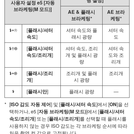
팅 설정
]
사용자 설정 e5 [
자동
브라케팅(M 모드)
]
AE & 플래시
AE 브라
브라케팅*
케팅*
[
플래시/셔터
셔터 속도와 플
셔터 속
F
속도
]
래시 광량
도
[
플래시/셔터
셔터 속도, 조리
셔터 속
G
속도/조리개
]
개 및 플래시 광
도와 조
량
리개
[
플래시/조리
조리개 및 플래
조리개
H
개
]
시 광량
[
플래시만
]
플래시 광량
—
I
[
ISO 감도 자동 제어
] 및 [
플래시/셔터 속도
]에서 [
ON
]을 선
택하거나, e5 [
자동 브라케팅(M 모드)
]에서 [
플래시/셔터
속도/조리개
] 또는 [
플래시/조리개
]를 선택할 때 플래시를
사용하지 않는 경우 ISO 감도는 각 브라케팅 순서에 따라
처음 촬영 컷 값으로 고정됩니다.