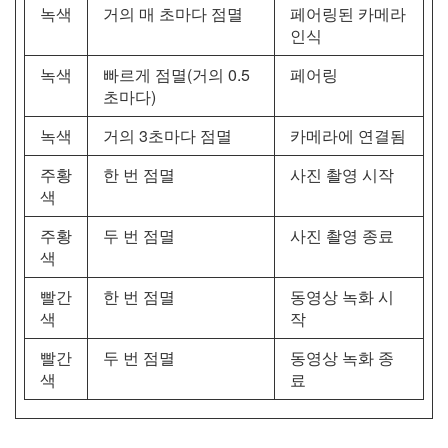
녹색
거의 매 초마다 점멸
페어링된 카메라
인식
녹색
빠르게 점멸(거의 0.5
페어링
초마다)
녹색
거의 3초마다 점멸
카메라에 연결됨
주황
한 번 점멸
사진 촬영 시작
색
주황
두 번 점멸
사진 촬영 종료
색
빨간
한 번 점멸
동영상 녹화 시
색
작
빨간
두 번 점멸
동영상 녹화 종
색
료