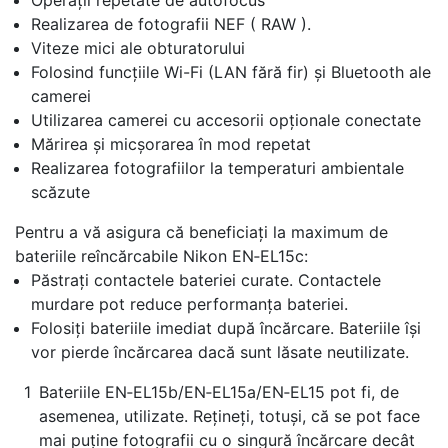
Operații repetate de autofocus
Realizarea de fotografii NEF ( RAW ).
Viteze mici ale obturatorului
Folosind funcțiile Wi-Fi (LAN fără fir) și Bluetooth ale
camerei
Utilizarea camerei cu accesorii opționale conectate
Mărirea și micșorarea în mod repetat
Realizarea fotografiilor la temperaturi ambientale
scăzute
Pentru a vă asigura că beneficiați la maximum de
bateriile reîncărcabile Nikon EN‑EL15c:
Păstrați contactele bateriei curate. Contactele
murdare pot reduce performanța bateriei.
Folosiți bateriile imediat după încărcare. Bateriile își
vor pierde încărcarea dacă sunt lăsate neutilizate.
Bateriile EN‑EL15b/EN‑EL15a/EN‑EL15 pot fi, de
asemenea, utilizate. Rețineți, totuși, că se pot face
mai puține fotografii cu o singură încărcare decât