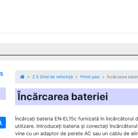
 5
Z 5 Ghid de referință
Primii pasi
Încărcarea bater
Încărcarea bateriei
Încărcați bateria EN‑EL15c furnizată în încărcătorul 
utilizare. Introduceți bateria și conectați încărcătoru
vine cu un adaptor de perete AC sau un cablu de ali