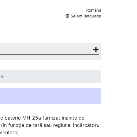
Română
Select language
iei
de baterie MH‑25a furnizat înainte de
l (în funcție de țară sau regiune, încărcătorul
mentare).