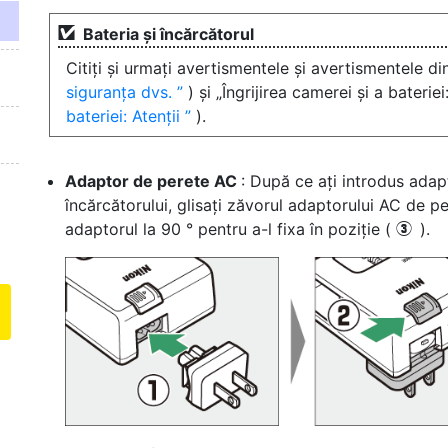
Bateria și încărcătorul
Citiți și urmați avertismentele și avertismentele di
siguranța dvs.
) și „Îngrijirea camerei și a bateriei
bateriei: Atenții
).
Adaptor de perete AC
: După ce ați introdus adap
încărcătorului, glisați zăvorul adaptorului AC de 
adaptorul la 90 ° pentru a-l fixa în poziție (
).
e