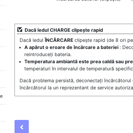
Dacă ledul CHARGE clipește rapid
Dacă ledul
ÎNCĂRCARE
clipește rapid (de 8 ori p
A apărut o eroare de încărcare a bateriei
: Deco
reintroduceți bateria.
Temperatura ambiantă este prea caldă sau pr
temperaturi în intervalul de temperatură specif
Dacă problema persistă, deconectați încărcătorul și
încărcătorul la un reprezentant de service autoriza
te
Previous