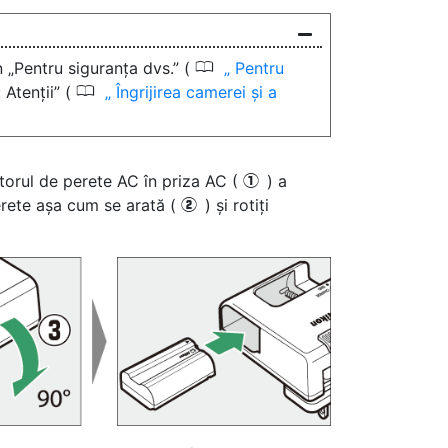
0
n „Pentru siguranța dvs.” (
Pentru
0
: Atenții” (
Îngrijirea camerei și a
torul de perete AC în priza AC (
) a
q
perete așa cum se arată (
) și rotiți
w