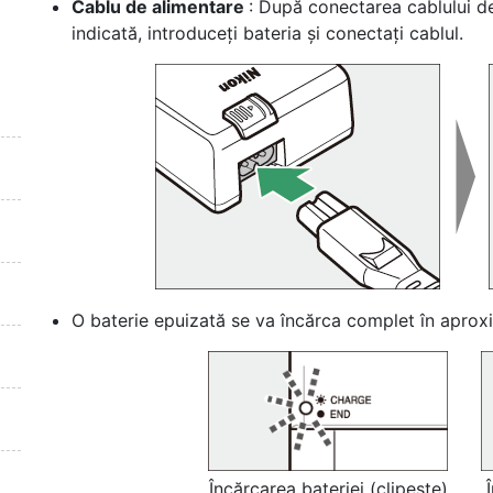
Cablu de alimentare
: După conectarea cablului de
indicată, introduceți bateria și conectați cablul.
O baterie epuizată se va încărca complet în aproxi
Încărcarea bateriei (clipește)