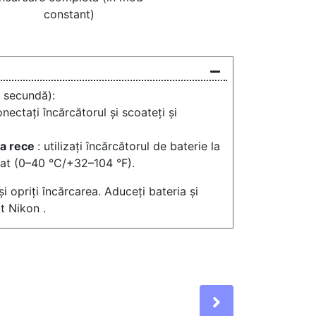
constant)
e secundă):
nectați încărcătorul și scoateți și
ea rece
: utilizați încărcătorul de baterie la
icat (0–40 °C/+32–104 °F).
 opriți încărcarea. Aduceți bateria și
t Nikon .
Next